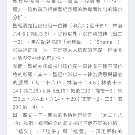
聖經中沒有一卷書或一章或一段討論「三位一
體」，這教義乃根據聖經整體的教導而作出的綜合
分析。
聖經清楚指出只有一位神（申六4；亞十四9；林前
八4-6；弗四3-6），除祂以外，沒有別的神（出二
十3）。申命記著名的「示瑪篇」（“Shema”）
強調神的獨一性，它是猶太人信仰的基礎，排除多
神論與泛神論的可能性。
然而，聖經亦多處指出這位獨一真神有三種不同位
格的彰顯。其一，聖經中常以三一神為救恩與福氣
的源頭（太二十八19；林前十二4-6；林後十三
14；弗二18，四4-6五18；帖後二13；提後一3；來
二3上，六4上，九14，十29；彼前一2，二3；猶
20；啟一4）。
舉「奉父、子、聖靈的名給他們施洗」（太二十八
19）為例，這節經文的原文指出三個不同的位格：
「這父」、「這子」與「這靈」，卻用單數的