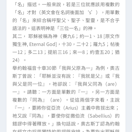
「名」描述。一般來說，若是三位就應該用複數的
「名」才對（英文會在名詞後面加‘s’），用單數
的「名」來綜合稱呼聖父、聖子、聖靈，是不合乎
語法的。這表明神是「三位一名」的神。
其二， 耶穌被稱為神（賽九6；約一1、18 [原文作
獨生神, Eternal God]，十30，二十2；羅九5；帖後
一12；多二13；提前三16；來一8；約壹五20；猶
24）。
舉約翰福音十章30節「我與父原為一」為例，奧古
斯丁曾說：「耶穌並沒有說：『我就是父』或『我
與父是同一位』，祂卻說：『我與父同為（are）
一』。請聽：一方面是單數的『一』，另一方面是
複數的『同為』（are）。從這兩個字來看，主說
『一』，要將你從亞流（Arius）主義中救拔出來；
祂又說『同為』，要使你從撒伯流（Sabellius）的
錯謬中得著釋放。」換句話說，奧古斯丁認為約翰
在經文中採用獨特的用詞與安排，為要指出耶穌與