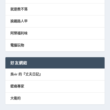
就是教不落
挨踢路人甲
阿榮福利味
電腦玩物
好友網結
吳sir 的『丈夫日記』
壁癌專家
大衛的