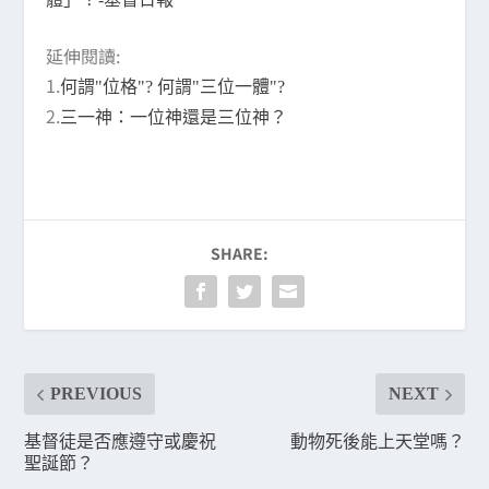
延伸閱讀:
1.
何謂"位格"? 何謂"三位一體"?
2.
三一神：一位神還是三位神？
SHARE:
PREVIOUS
NEXT
基督徒是否應遵守或慶祝
動物死後能上天堂嗎？
聖誕節？