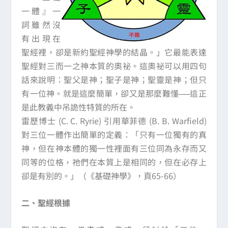
一體』一
詞雖然沒
有出現在
聖經裡，卻是新約聖經神學的結晶。」它最能表達
聖經對三而一之神本質的奧祕。這奧祕可以用四句
話來說明：聖父是神；聖子是神；聖靈是神；但只
有一位神。就是這麼簡單，卻又是那麼難懂──這正
是此教義中吊詭性特質的所在。
雷歷博士 (C. C. Ryrie) 引用華菲德 (B. B. Warfield)
對三位一體作出簡單的定義：「只有一位獨有的真
神，但在神本體的獨一性裡面有三位同為永存而又
同等的位格，祂們在本質上是相同的，但在必存上
卻是有別的。」（《基礎神學》，頁65-66）
二、聖經根據