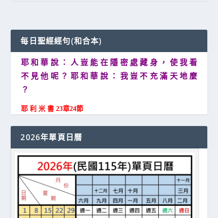
每日聖經經句(和合本)
耶 和 華 說 ： 人 豈 能 在 隱 密 處 藏 身 ， 使 我 看
不 見 他 呢 ？ 耶 和 華 說 ： 我 豈 不 充 滿 天 地 麼
？
耶 利 米 書 23章24節
2026年單頁日曆