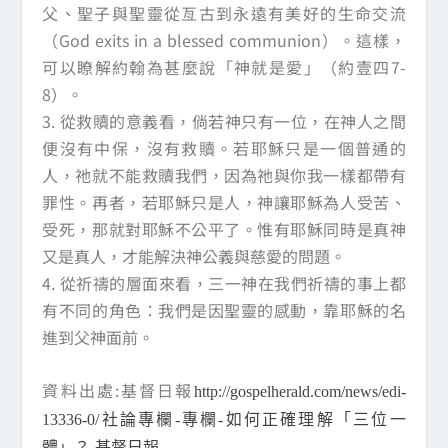
父、聖子與聖靈從亙古到永遠有美好的生命交流
（God exits in a blessed communion）。這樣，
可以瞭解約翰為甚麼說「神就是愛」（約壹四7-
8）。
3. 從救贖的意義看，倘若神只有一位，在神人之間
便沒有中保，沒有救贖。若耶穌只是一個普通的
人，祂就不能救贖我們，因為祂與你我一樣都帶有
罪性。再者，若耶穌只是人，神讓耶穌為人受苦、
受死，那就對耶穌不公平了。惟有耶穌同時是真神
又是真人，才能解決神公義與慈愛的問題。
4. 從祈禱的層面來看，三一神在我們祈禱的事上都
有不同的角色：我們是因聖靈的感動，靠耶穌的名
進到父神面前。
資料出處:基督日報
http://gospelherald.com/news/edi-
13336-0/社論專欄-專欄-如何正確理解「三位一
體」？-基督日報