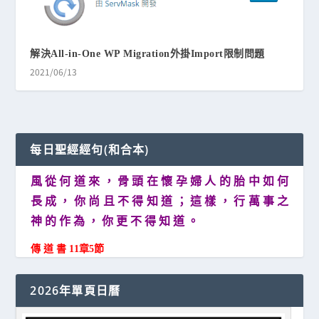
解決All-in-One WP Migration外掛Import限制問題
2021/06/13
每日聖經經句(和合本)
風 從 何 道 來 ， 骨 頭 在 懷 孕 婦 人 的 胎 中 如 何
長 成 ， 你 尚 且 不 得 知 道 ； 這 樣 ， 行 萬 事 之
神 的 作 為 ， 你 更 不 得 知 道 。
傳 道 書 11章5節
2026年單頁日曆