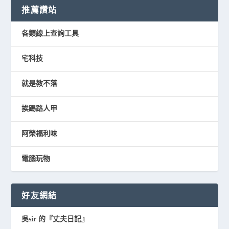
推薦讚站
各類線上查詢工具
宅科技
就是教不落
挨踢路人甲
阿榮福利味
電腦玩物
好友網結
吳sir 的『丈夫日記』