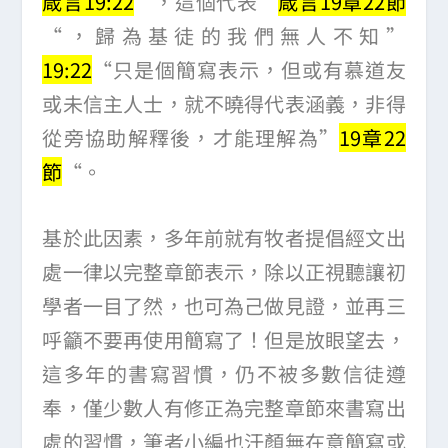
箴言19:22
“，這個代表”
箴言19章22節
“，歸為基徒的我們無人不知”
19:22
“只是個簡寫表示，但或有慕道友
或未信主人士，就不曉得代表涵義，非得
從旁協助解釋後，才能理解為”
19章22
節
“。
基於此因素，多年前就有牧者提倡經文出
處一律以完整章節表示，除以正視聽讓初
學者一目了然，也可為己做見證，並再三
呼籲不要再使用簡寫了！但是放眼望去，
這多年的書寫習慣，仍不被多數信徒遵
奉，僅少數人有修正為完整章節來書寫出
處的習慣，筆者小編也汗顏無在意簡寫或