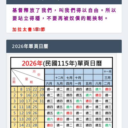
基 督 釋 放 了 我 們 ， 叫 我 們 得 以 自 由 。 所 以
要 站 立 得 穩 ， 不 要 再 被 奴 僕 的 軛 挾 制 。
加 拉 太 書 5章1節
2026年單頁日曆