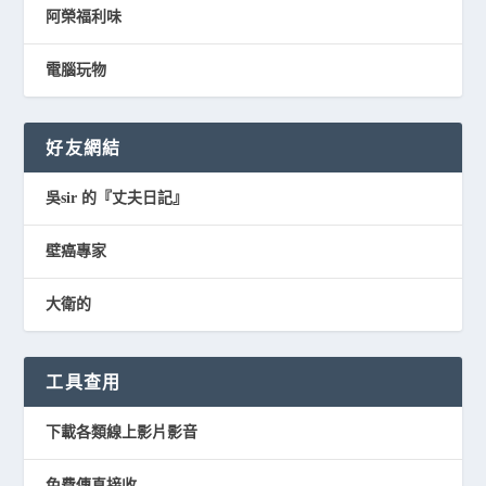
阿榮福利味
電腦玩物
好友網結
吳sir 的『丈夫日記』
壁癌專家
大衛的
工具查用
下載各類線上影片影音
免費傳真接收