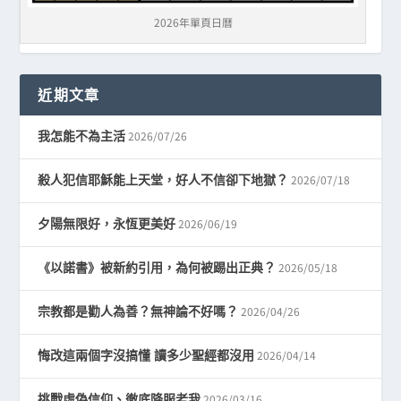
2026年單頁日曆
近期文章
2026/07/26
我怎能不為主活
2026/07/18
殺人犯信耶穌能上天堂，好人不信卻下地獄？
2026/06/19
夕陽無限好，永恆更美好
2026/05/18
《以諾書》被新約引用，為何被踢出正典？
2026/04/26
宗教都是勸人為善？無神論不好嗎？
2026/04/14
悔改這兩個字沒搞懂 讀多少聖經都沒用
2026/03/16
挑戰虛偽信仰、徹底降服老我