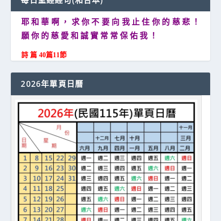
每日聖經經句(和合本)
耶 和 華 啊 ， 求 你 不 要 向 我 止 住 你 的 慈 悲 ！
願 你 的 慈 愛 和 誠 實 常 常 保 佑 我 ！
詩 篇 40篇11節
2026年單頁日曆