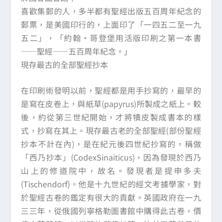
喜歡集郵的人，多半都有聖經出版五百周年紀念的
郵票，是美國印行的，上面印了「一四五二至一九
五二」，「約翰·哥登堡用活版印刷之第一本書
——聖經——五百周年紀念。」
現存最古的全部聖經抄本
在印刷術發明以前，聖經都是用手抄寫的，最早的
是寫在皮卷上，與紙草(papyrus)所製成之紙上。較
後，約從第三世紀開始，才將犢皮製成書本的樣
式，抄寫在其上。現存最古老的全部聖經(部份聖經
抄本不計在內)，是在紀元後四世紀抄寫的，稱做
「西乃抄本」(CodexSinaiticus)，因為發現於西乃
山上的修道院中，故名。發現者是提申多夫
(Tischendorf)。他是十九世紀的經文考據學家，對
於聖經古卷的鑑定有很大的貢獻。英國政府在一九
三三年，從俄國列寧格勒圖書館中購得此古卷，價