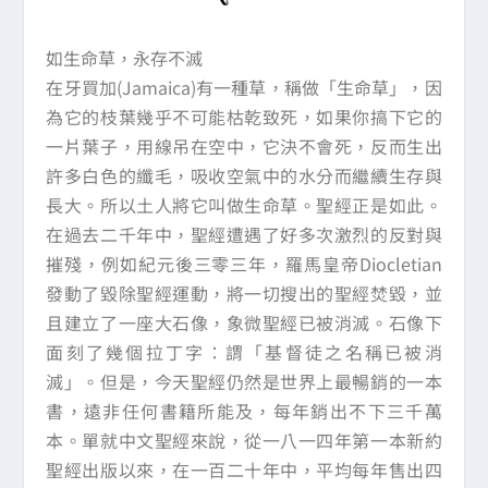
如生命草，永存不滅
在牙買加(Jamaica)有一種草，稱做「生命草」，因
為它的枝葉幾乎不可能枯乾致死，如果你搞下它的
一片葉子，用線吊在空中，它決不會死，反而生出
許多白色的纖毛，吸收空氣中的水分而繼續生存與
長大。所以土人將它叫做生命草。聖經正是如此。
在過去二千年中，聖經遭遇了好多次激烈的反對與
摧殘，例如紀元後三零三年，羅馬皇帝Diocletian
發動了毀除聖經運動，將一切搜出的聖經焚毀，並
且建立了一座大石像，象微聖經已被消滅。石像下
面刻了幾個拉丁字：謂「基督徒之名稱已被消
滅」。但是，今天聖經仍然是世界上最暢銷的一本
書，遠非任何書籍所能及，每年銷出不下三千萬
本。單就中文聖經來說，從一八一四年第一本新約
聖經出版以來，在一百二十年中，平均每年售出四