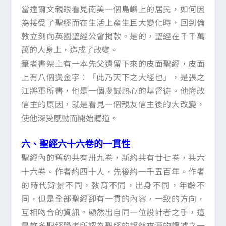
當達爾文親眼看見南美一個島嶼上的居民，如何因
為接受了聖經而在生活上產生巨大變化時，回到倫
敦立刻向英國聖經公會捐款。是的，聖經在千千萬
萬的人身上，造成了改變。
筆者書架上有一本先父遺留下來的皮面聖經，皮面
上有八個燙金字：「此乃天下之大經也」，是張之
江將軍所書，他是一個虔誠熱心的基督徒。他悔改
信主的原因，就是看見一個親友信主後的大改變，
使他深受感動而開始聽道。
六、聖經六十六卷的一貫性
聖經內的舊約共有卅九卷，新約共有廿七卷，共六
十六卷。作者約四十人，先後約一千五百年。作者
的時代背景不同，教育不同，出身不同，年齡不
同，但是全部聖經卻有一貫的內容，一致的方向，
互相吻合的資訊。顯然出自同一位設計者之手，這
是許多聖經學者所認為聖經的超然來源的證據之一