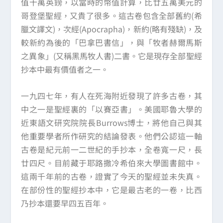
值十萬英鎊，以當時的幣值計算，比廿五萬美元的
哥登堡聖經，又貴了很多。這古卷包含全部舊約(希
臘文譯文)，次經(Apocrapha)，新約(略有殘缺)，及
較新約為後的「巴拿巴書信」，與「牧者赫爾馬斯
之異象」(又稱黑馬牧人書)二書。它是現存全部聖經
抄本中最有價值者之一。
一九四七年，有人在死海附近發現了許多古卷，其
中之一是聖經裏的「以賽亞書」。美國耶魯大學的
近東語文研究院院長Burrows博士，將他自己與其
他重要學者所作研究的結論發表。他們公認這一軸
古卷是紀元前一二世紀的手抄本，全卷寬一尺，長
廿四尺。目前藏于耶路撒冷希伯來大學圖書館中。
這兩千年前的古卷，證實了今天的聖經並未失真。
在部份性的聖經抄本中，它是最古老的一卷，比西
乃抄本還要早四五百年。