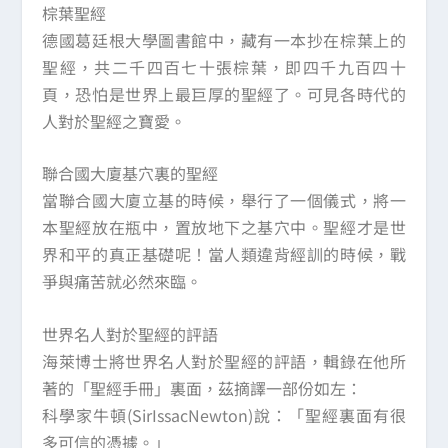
棕葉聖經
德國葛廷根大學圖書館中，藏有一本抄在棕葉上的
聖經，共二千四百七十張棕葉，即四千九百四十
頁，恐怕是世界上最巨厚的聖經了。可見各時代的
人對於聖經之寶愛。
聯合國大廈基穴裏的聖經
當聯合國大廈立基的時候，舉行了一個儀式，將一
本聖經放在瓶中，置放地下之基穴中。聖經才是世
界和平的真正基礎呢！當人類違背經訓的時候，戰
爭與痛苦就必然來臨。
世界名人對於聖經的評語
海萊博士將世界名人對於聖經的評語，輯錄在他所
著的「聖經手冊」裏面，茲摘譯一部份如左：
科學家牛頓(SirIssacNewton)說：「聖經裏面有很
多可信的憑據。」