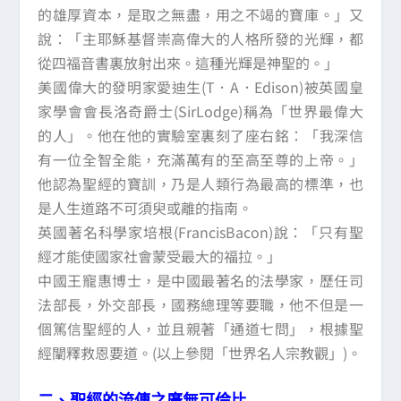
的雄厚資本，是取之無盡，用之不竭的寶庫。」又
說：「主耶穌基督崇高偉大的人格所發的光輝，都
從四福音書裏放射出來。這種光輝是神聖的。」
美國偉大的發明家愛迪生(T．A．Edison)被英國皇
家學會會長洛奇爵士(SirLodge)稱為「世界最偉大
的人」。他在他的實驗室裏刻了座右銘：「我深信
有一位全智全能，充滿萬有的至高至尊的上帝。」
他認為聖經的寶訓，乃是人類行為最高的標準，也
是人生道路不可須臾或離的指南。
英國著名科學家培根(FrancisBacon)說：「只有聖
經才能使國家社會蒙受最大的福拉。」
中國王寵惠博士，是中國最著名的法學家，歷任司
法部長，外交部長，國務總理等要職，他不但是一
個篤信聖經的人，並且親著「通道七問」，根據聖
經闡釋救恩要道。(以上參閱「世界名人宗教觀」)。
二、聖經的流傳之廣無可倫比