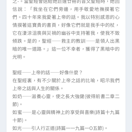
之-。當聖經會送給她巨達廿冊的盲文聖經時，她回
信說：「我坐在它們旁邊，用手敬愛地撫摸著它
們。四十年來我愛著上帝的話。我以特別感恩的心
情摸著這寶貴的書頁，好像它們就是我手中的杖，
它在淒涼沮喪與災禍的幽谷中支持著我，使我不致
傾跌。是的，聖經——救主的教訓——是領人出黑
暗的唯一道路。」這一位不幸者，獲得了黑暗中的
光明。
聖經——上帝的話——好像什麼？
在聖經裏，有不少關於上帝之話的比喻，昭示我們
上帝之話與人生的關係。
如奶——滋養心靈，使之長大強健(彼得前書二章二
節)。
如蜜——是心靈與精神上的享受與喜樂(詩篇十九篇
十節)。
如光——引人行正道(詩篇一一九篇一O五節)。