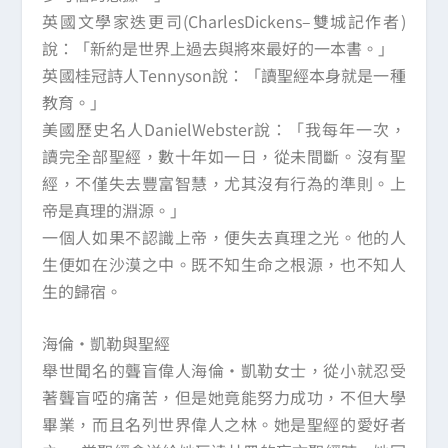
英國文學家迭更司(CharlesDickens–雙城記作者)
說：「新約是世界上過去與將來最好的一本書。」
英國桂冠詩人Tennyson說：「讀聖經本身就是一種
教育。」
美國歷史名人DanielWebster說：「我每年一次，
讀完全部聖經，數十年如一日，從未間斷。沒有聖
經，不僅失去豐富智慧，尤其沒有行為的準則。上
帝是真理的淵源。」
一個人如果不認識上帝，便失去真理之光。他的人
生便如在沙漠之中。既不知生命之根源，也不知人
生的歸宿。
海倫·凱勒與聖經
舉世聞名的聾盲偉人海倫·凱勒女士，從小就忍受
著聾盲啞的痛苦，但是她竟能努力成功，不但大學
畢業，而且名列世界偉人之林。她是聖經的愛好者