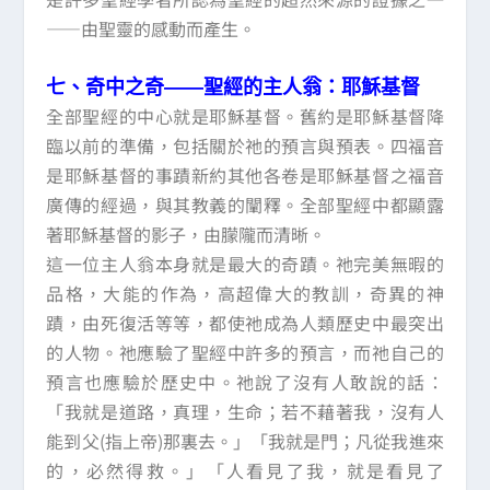
——由聖靈的感動而產生。
七、奇中之奇——聖經的主人翁：耶穌基督
全部聖經的中心就是耶穌基督。舊約是耶穌基督降
臨以前的準備，包括關於祂的預言與預表。四福音
是耶穌基督的事蹟新約其他各卷是耶穌基督之福音
廣傳的經過，與其教義的闡釋。全部聖經中都顯露
著耶穌基督的影子，由朦隴而清晰。
這一位主人翁本身就是最大的奇蹟。祂完美無暇的
品格，大能的作為，高超偉大的教訓，奇異的神
蹟，由死復活等等，都使祂成為人類歷史中最突出
的人物。祂應驗了聖經中許多的預言，而祂自己的
預言也應驗於歷史中。祂說了沒有人敢說的話：
「我就是道路，真理，生命；若不藉著我，沒有人
能到父(指上帝)那裏去。」「我就是門；凡從我進來
的，必然得救。」「人看見了我，就是看見了