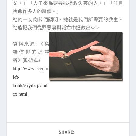
父。」「人子來為要尋找拯救失喪的人。」「並且
捨命作多人的贖價。」
祂的一切向我們顯明，祂就是我們所需要的救主。
祂能把我們從罪惡裏與滅亡中拯救出來。
資料來源:
《寫
給信仰的追尋
者》
(滕近輝)
http://www.ccgn.n
l/ft-
book/gxydzqz/ind
ex.html
SHARE: