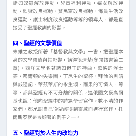
諸如奴隸解放運動，兒童福利運動，婦女解放運
動，監獄改良運動，貧民窟改良運動，海員生活改
良運動，護士制度改良運動等等的領導人，都是直
接受了聖經教訓的影響。
四、聖經的文學價值
朱維之教授所著「基督教與文學」一書，把聖經本
身的文學價值與其影響，講得很清楚(參閱該書第二
章)。西洋文學名著諸如但丁的神曲，歌德的浮士
德，密爾頓的失樂園，丁尼生的聖杯，拜倫的黑暗
與該隱記，華茲華斯的永生頌，雨果的可憐人，等
等，都與聖經有不可分離的關係。連俄國文豪高爾
基也說：他向聖經中的詩篇學習寫作。數不清的作
家們，都承認自己從聖經得到靈感而進行寫作，托
爾斯泰就是最顯著的例子之一。
五、聖經對於人生的改造力