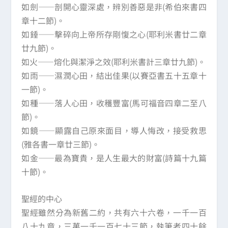
如劍——剖開心靈深處，辨別善惡是非(希伯來書四
章十二節)。
如錘——擊碎向上帝所存剛愎之心(耶利米書廿二章
廿九節)。
如火——熔化與潔淨之效(耶利米書計三章廿九節)。
如雨——濕潤心田，結出佳果(以賽亞書五十五章十
一節)。
如種——落人心田，收穫豐富(馬可福音四章二至八
節)。
如鏡——顯露自己原來面目，導人悔改，接受救思
(雅各書一章廿三節)。
如金——最為寶貴，是人生最大的財富(詩篇十九篇
十節)。
聖經的中心
聖經雖然分為新舊二約，共有六十六卷，一千一百
八十九章，三萬一千一百七十三節，執筆者四十餘