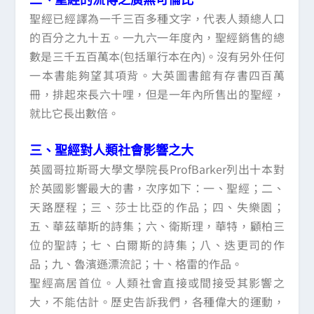
聖經已經譯為一千三百多種文字，代表人類總人口
的百分之九十五。一九六一年度內，聖經銷售的總
數是三千五百萬本(包括單行本在內)。沒有另外任何
一本書能夠望其項背。大英圖書館有存書四百萬
冊，排起來長六十哩，但是一年內所售出的聖經，
就比它長出數倍。
三、聖經對人類社會影響之大
英國哥拉斯哥大學文學院長ProfBarker列出十本對
於英國影響最大的書，次序如下：一、聖經；二、
天路歷程；三、莎士比亞的作品；四、失樂園；
五、華茲華斯的詩集；六、衛斯理，華特，顧柏三
位的聖詩；七、白爾斯的詩集；八、迭更司的作
品；九、魯濱遜漂流記；十、格雷的作品。
聖經高居首位。人類社會直接或間接受其影響之
大，不能估計。歷史告訴我們，各種偉大的運動，