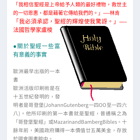
「我相信聖經是上帝給予人類的最好禮物，救世主
的一切恩惠，都是藉著它傳給我們的。」—-林肯
「我必須承認，聖經的輝煌使我驚訝。」—-
法國哲學家盧梭
●關於聖經一些富
有意義的事實
歐洲最早出版的一本
書
歐洲活版印刷術是在
十五世紀發明的，發
明者是哥登堡(JohannGutenberg一四OO至一四六
八)。他所印刷的第一本書就是聖經，普通稱之為
「哥登堡聖經」或MazarinandBambergBibles。十
餘年前，美國政府購得一本價值廿五萬美金，存放
於國會圖書館中。