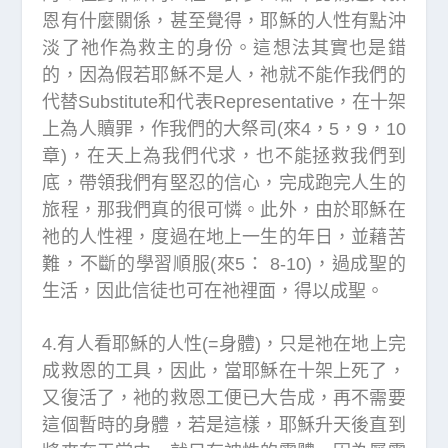
恩有什麼關係，甚至覺得，耶穌的人性有點沖
淡了祂作為救主的身份。這想法其實也是錯
的，因為假若耶穌不是人，祂就不能作我們的
代替Substitute和代表Representative，在十架
上為人贖罪，作我們的大祭司(來4，5，9，10
章)，在天上為我們代求，也不能拯救我們到
底，帶領我們有堅忍的信心，完成跑完人生的
旅程，那我們真的很可憐。此外，由於耶穌在
祂的人性裡，度過在地上一生的年日，並藉苦
難，不斷的學習順服(來5： 8-10)，過成聖的
生活，因此信徒也可在祂裡面，得以成聖。
4.有人看耶穌的人性(=身體)，只是祂在地上完
成救恩的工具，因此，當耶穌在十架上死了，
又復活了，衪的救恩工便已大告成，再不需要
這個暫時的身體，若是這樣，耶穌升天後直到