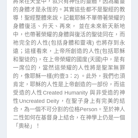
將來在天堂中，就只有神性的靈體，因為屬靈
的身體才是永恆的。其實這些都不是聖經的教
導！聖經整體來說，記載耶穌不單帶著榮耀的
身體復活、升天、再來， 並在未來新天新地
中，也帶著榮耀的身體與復活的聖徒同在，而
祂完全的人性(包括身體和靈魂) 也將存到永
遠；這樣看來，上帝所創造的人性(包括耶穌
和聖徒的)，在上帝榮耀的國度(天國)中，是有
一席位的，當然這榮耀的人性將是聖潔無罪
的，像耶穌一樣(約壹3：2) 。此外，我們也須
肯定，耶穌的人性是上帝創造的一部份，而這
受造的人性Created Humanity 與非受造的神
性Uncreated Deity，在聖子身上有完美的結
合，為一個不可分割的位格Person。至於神人
二性如何在基督身上結合，在神學上仍是一個
「奧秘」！