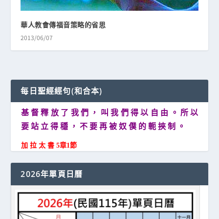
華人教會傳福音策略的省思
2013/06/07
每日聖經經句(和合本)
基 督 釋 放 了 我 們 ， 叫 我 們 得 以 自 由 。 所 以
要 站 立 得 穩 ， 不 要 再 被 奴 僕 的 軛 挾 制 。
加 拉 太 書 5章1節
2026年單頁日曆