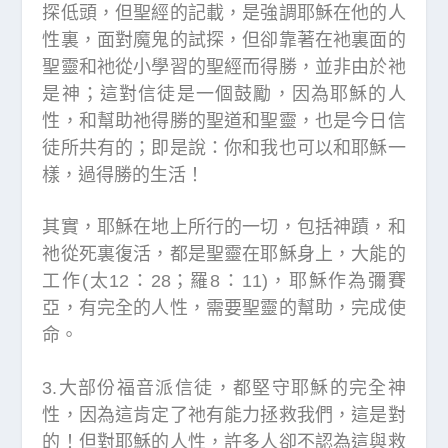
探低頭，但聖經的記載，是強調耶穌在他的人
性裏，面對魔鬼的試探，但卻靠著在衪裏面的
聖靈和衪從小學習的聖經而得勝，並非由於祂
是神；這對信徒是一個鼓勵，因為耶穌的人
性，和幫助祂得勝的聖道和聖靈，也是今日信
徒所共有的；即是說：你和我也可以和耶穌一
樣，過得勝的生活！
其實，耶穌在地上所行的一切，包括神蹟，和
祂從死裏復活，都是聖靈在耶穌身上，大能的
工作(太12：28；羅8：11)，耶穌作為彌賽
亞，有完全的人性，需要聖靈的幫助，完成使
命。
3.大部份福音派信徒，都堅守耶穌的完全神
性，因為這肯定了祂有能力拯救我們，這是對
的！但對耶穌的人性，許多人卻不認為這與救