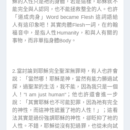
穌的人性只是衪的身體，若是這樣，耶穌就不
能完全與人認同，也不能拯救整全的人。也許
「道成肉身」Word became Flesh 這詞語給
人有這印象吧！其實肉體Flesh一詞，在約翰
福音中，是指人性Humanity，和與人有關的
事物，而非單指身體Body。
2.當討論到耶穌完全聖潔無罪時，有人也許會
說：「當然哪！耶穌是神，當然有能力勝過試
探，過聖潔的生活，我不能，因為我只是一個
人！"I am just human"；他也許還會進一步
說：「其實耶穌也不可能犯罪，因為祂有完全
的神性，而這神性遮蓋了祂的人性！」；這看
法其實是過份強調耶穌的神性，卻眨抑了衪的
人性。不錯，耶穌從沒有犯過罪，也從未向試