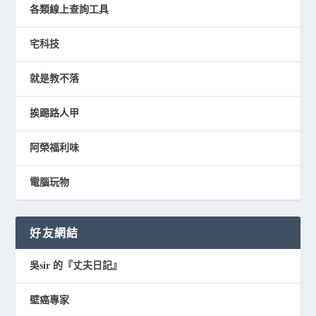
各類線上查詢工具
宅科技
就是教不落
挨踢路人甲
阿榮福利味
電腦玩物
好友網結
吳sir 的『丈夫日記』
壁癌專家