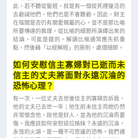
此，若不聽從聖經，就是有一個從死裡復活的
去勸誡他們，他們也是不會聽勸。因此，財主
在陰間是否仍有關愛親屬的心，並不是那比喻
所要傳達的眞理。從比喻的細節所演繹出來的
結論，可能是錯的。解讀比喻通常應先抓重
點，然後藉「以經解經」的原則，處理細節。
如何安慰信主寡婦對已逝而未
信主的丈夫將面對永遠沉淪的
恐怖心理？
有一次，一位丈夫去世後信主的寡婦告訴我，
他的丈夫已去世一年；他生前未信主而她仍然
非常懷念他，說他是好人，並為他的沉淪而憂
傷。我應該如何安慰這位姊妹？永遠的沉淪，
永恆的火湖，是一種不可思議的恐怖。我們通