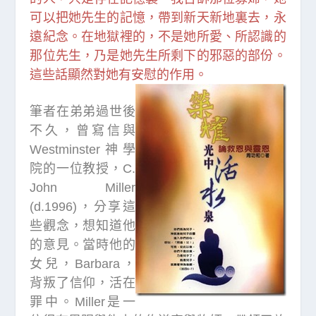
可以把她先生的記憶，帶到新天新地裏去，永
遠紀念。在地獄裡的，不是她所愛、所認識的
那位先生，乃是她先生所剩下的邪惡的部份。
這些話顯然對她有安慰的作用。
筆者在弟弟過世後
不久，曾寫信與
Westminster神學
院的一位教授，C.
John Miller
(d.1996)，分享這
些觀念，想知道他
的意見。當時他的
女兒，Barbara，
背叛了信仰，活在
罪中。Miller是一