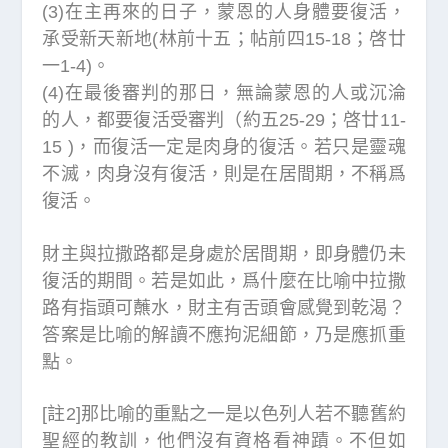
(3)在主再來的日子，蒙恩的人身體要復活，
承受新天新地(林前十五；帖前四15-18；啓廿
一1-4)。
(4)在最後審判的那日，無論蒙恩的人或沉淪
的人，都要復活受審判（約五25-29；啓廿11-
15 )，而復活一定是肉身的復活。若只是靈魂
不滅，肉身沒有復活，則是在居間期，不稱爲
復活。
財主與拉撒路都是身處於居間期，即身體仍未
復活的期間。若是如此，爲什麼在比喻中拉撒
路有指頭可蘸水，財主有舌頭會感覺到乾渴？
答案是比喻的解讀不應拘泥細節，乃是應抓重
點。
[註2]那比喻的重點之一是以色列人若不聽舊約
聖經的教訓，他們沒有資格看神蹟。不但如