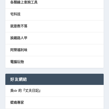
各類線上查詢工具
宅科技
就是教不落
挨踢路人甲
阿榮福利味
電腦玩物
好友網結
吳sir 的『丈夫日記』
壁癌專家