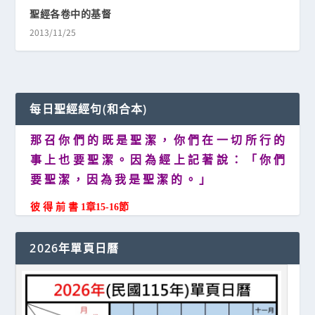
聖經各卷中的基督
2013/11/25
每日聖經經句(和合本)
那 召 你 們 的 既 是 聖 潔 ， 你 們 在 一 切 所 行 的
事 上 也 要 聖 潔 。 因 為 經 上 記 著 說 ： 「 你 們
要 聖 潔 ， 因 為 我 是 聖 潔 的 。 」
彼 得 前 書 1章15-16節
2026年單頁日曆