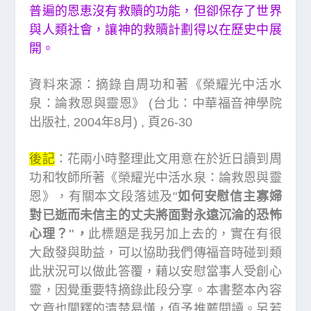
普遍的恩恵沒有救贖的功能，但卻保存了世界
與人類社會，讓神的救贖計劃得以在歷史中展
開。
資料來源：摘錄自周功和著《榮耀光中活水
泉：論救恩與靈恩》 (台北：中華福音神學院
出版社, 2004年8月) , 頁26-30
後記
：花兩小時整理此文用意在於近日讀到周
功和牧師所著《榮耀光中活水泉：論救恩與靈
恩》，有關本文段落述及"
如何安慰信主寡婦
對已逝而未信主的丈夫將面對永遠沉淪的恐怖
心理？"，
此標題是我另加上去的，實在有很
大啟發與助益，可以協助我們傳福音時碰到類
此狀況可以做此答覆，藉以安慰當事人受創心
靈，因覺重要特摘錄此段分享。本書整本內容
文章也闡釋的清楚易懂，值予推薦閱讀。另若