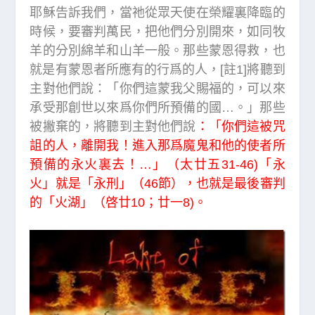
耶穌告訴我們，當祂從眾天使在榮耀裏降臨的
時候，要審判萬民，把他們分別開來，如同牧
羊的分別綿羊和山羊一般。那些蒙恩得救，也
就是有蒙恩者所應有的行爲的人，[註1]將聽到
主對他們說：「你們這蒙我父賜福的，可以來
承受那創世以來爲你們所預備的國…。」那些
被撇棄的，將聽到主對他們說
：「你們這被咒
詛的人，離開我！進入那爲魔鬼和他的使者所
預備的永火裏去！…」（太廿五31-46)「永
火」就是「永刑」（46節），也就是最後審判
的「火湖」（啓廿10；廿一8)。