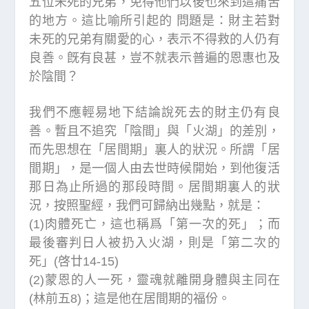
五位未死的兄弟，免得他們以後也來到這痛苦
的地方。這比喻所引起的 問題是：財主若對
未死的兄弟有關愛的心，表示不得救的人仍有
良善。旣有良甚，豈不就表示普遍的恩惠也及
於陰間？
我們不應輕易地下結論說死去的財主仍有良
善。暫且不追究「陰間」與「火湖」的差別，
而先思想在「居間期」裏人的狀況。所謂「居
間期」，是一個人由去世時候開始，到他復活
那日為止所過的那段時間。居間期裏人的狀
況，按照聖經，我們可歸納出幾點，就是：
(1)肉體死亡，這也稱爲「第一次的死」；而
最後審判日人被扔入火湖，則是「第二次的
死」(啓廿14-15)
(2)蒙恩的人一死，靈魂就離開身體與主同在
(林前五8)；這是他在居間期的福份。