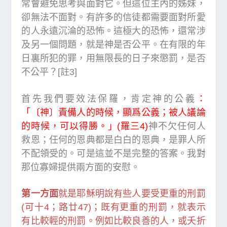
常會避免思考與面對它。但這位主內的姊妹，
卻無法不面對。有許多的信徒都需要面對所愛
的人永遠沉淪的恐怖。這極大的恐怖，還常涉
及另一個問題，就是神是否公平。在有限的年
日裏所犯的罪，用無限長的日子來懲罰，是否
不公平？[註3]
首先我們要效法保羅，肯定神的公義
：
「〔神〕責備人的時候，顯爲公義；被人議論
的時候，可以得勝。」(羅三4)
神不欠任何人
救恩；任何的恩典都是白白的恩典，是罪人所
不配領受的。可是這並不是完整的答案。我對
那位寡婦提供兩方面的安慰。
第一方面
就是耶穌明說有些人要受更重的刑罰
(可十4；路廿47)；既有更重的刑罰，就表示
有比較輕的刑罰。例如比較良善的人，或夭折