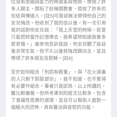
位很有恩賜與能力的佈道家與牧師，帶領了許
多人歸主，開拓了好幾間教會，造就了許多的
信徒與傳道人，[註5]可是卻無法帶領他自己的
女兒悔改。他收到了我的信以後，有一次引用
我的話對他女兒說：「我上天堂的時候，若是
只能把妳當作記憶帶去，我希望妳知道我會多
麼悲傷。」後來他告訴我說，他女兒聽了這話
後非常生氣，但不久以後就悔改歸向主，並且
帶領了許多朋友信耶穌。[註6]
至於如何組合「刑罰有輕重」，與「在火湖裏
的人只剩下邪惡部份」，我不知道，也不覺得
有必要作組合。筆者只是認爲，以上所講的，
雖比較複雜，但所考慮到的經文比較多，包含
了普遍性恩惠的道理，並且可以幫助人面對一
個極大的恐怖，具有醫治與安慰的功能。