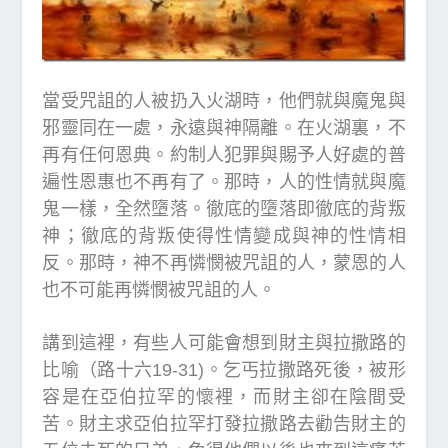
當受咒詛的人被扔入火湖時，他們就與魔鬼與
邪靈同在一處，永遠與神隔離。在火湖裏，不
再有任何恩典。約制人犯罪與賜予人好處的普
遍性恩惠也不再有了。那時，人的性情就與魔
鬼一樣，全然墮落。徹底的墮落即徹底的背叛
神；徹底的背叛使得性情變成與神的性情相
反。那時，神不再憐憫被咒詛的人，蒙恩的人
也不可能再憐憫被咒詛的人。
講到這裡，有些人可能會想到財主與拉撒路的
比喻（路十六19-31)。乞丐拉撒路死後，被形
容是在亞伯拉罕的懷裡，而財主
卻在陰間受
苦。財主求亞伯拉罕打發拉撒路去勸告財主的