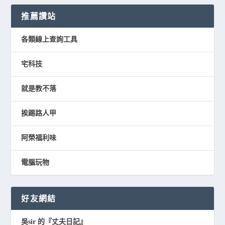
推薦讚站
各類線上查詢工具
宅科技
就是教不落
挨踢路人甲
阿榮福利味
電腦玩物
好友網結
吳sir 的『丈夫日記』