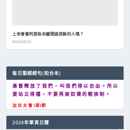
上帝會審判那些未聽聞過耶穌的人嗎？
2010/04/13
每日聖經經句(和合本)
基 督 釋 放 了 我 們 ， 叫 我 們 得 以 自 由 。 所 以
要 站 立 得 穩 ， 不 要 再 被 奴 僕 的 軛 挾 制 。
加 拉 太 書 5章1節
2026年單頁日曆