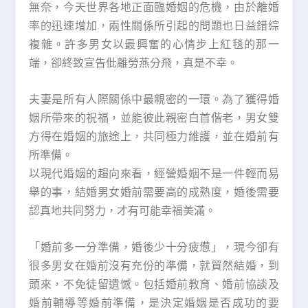
無奈，今天世界各地正面臨婚姻的危機，由於離婚
率的迅速增加，兩性關係所引起的問題也日益錯綜
複雜。許多男女以最興奮的心情步上紅毯的那一
端，卻終致宣告仳離勞燕分飛，真是不幸。
夫妻是所有人際關係中最親密的一環。為了獲得婚
姻所帶來的祝福，並能彼此親密白首偕老，男女雙
方得在婚姻的旅途上，共同極力維護，並在婚前有
所準備。
以現代婚姻的趨向來看，經營婚姻不是一件輕而易
舉的事，結婚男女婚前需要高的成熟度，婚後需要
認真地共同努力，才有可能幸福美滿。
「婚前多一分準備，婚後少十分疲憊」，現今卻有
很多男女在婚前沒有充份的準備，就貿然結婚，到
頭來，不免徒留遺憾。包括婚前教育、婚前協談及
婚前輔導等婚前準備，是決定婚姻是否成功的要