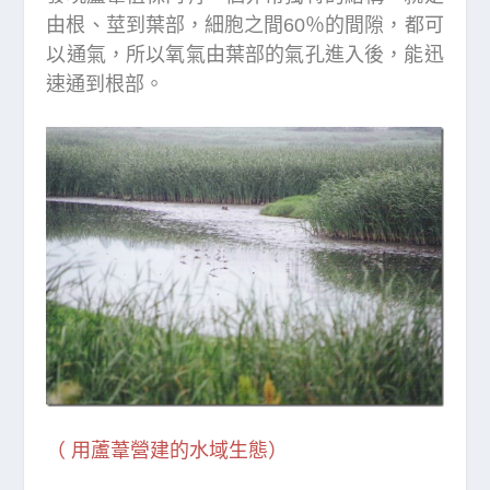
由根、莖到葉部，細胞之間60％的間隙，都可
以通氣，所以氧氣由葉部的氣孔進入後，能迅
速通到根部。
（ 用蘆葦營建的水域生態）