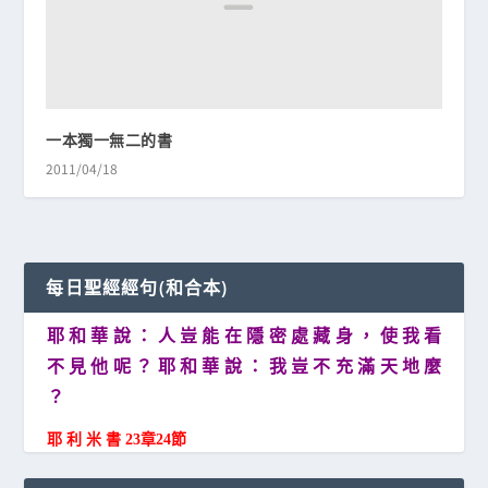
一本獨一無二的書
2011/04/18
每日聖經經句(和合本)
耶 和 華 說 ： 人 豈 能 在 隱 密 處 藏 身 ， 使 我 看
不 見 他 呢 ？ 耶 和 華 說 ： 我 豈 不 充 滿 天 地 麼
？
耶 利 米 書 23章24節