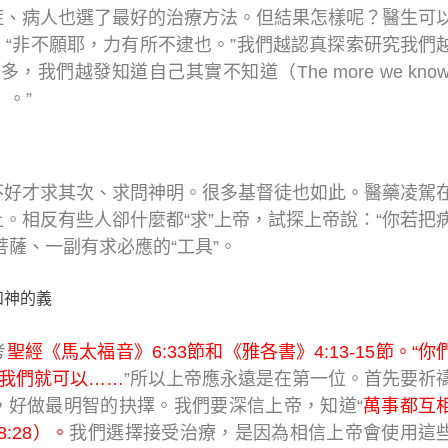
症、病人也選了最好的治療方法。但結果怎樣呢？醫生可
“非不願耶，力有所不逮也。”我們越認真探索研究我們
們越發知道自己其實不知道（The more we know
w）。”
不好才求其次、求問神明。很多基督徒也如此。醫藥凌駕
。相反有些人卻什麼都“求”上帝，試探上帝說：“你若把
菩薩、一副有求必應的“工具”。
考
聖經《馬太福音》6:33節和《雅各書》4:13-15節。“你
，我們就可以……
”所以上帝應永遠是在第一位。首先要祈
，好做最明智的抉擇。我們要深信上帝，知道“
萬事都互
:28）。
我們選擇接受治療，是因為相信上帝會使用這