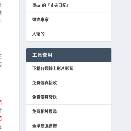
以
吳sir 的『丈夫日記』
越
壁癌專家
,
大衛的
工具查用
在
病
下載各類線上影片影音
免費傳真接收
免費傳真發送
們
禱
免費相片搜尋
相
些
全球最強食譜