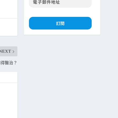
訂閱
NEXT
病得醫治？