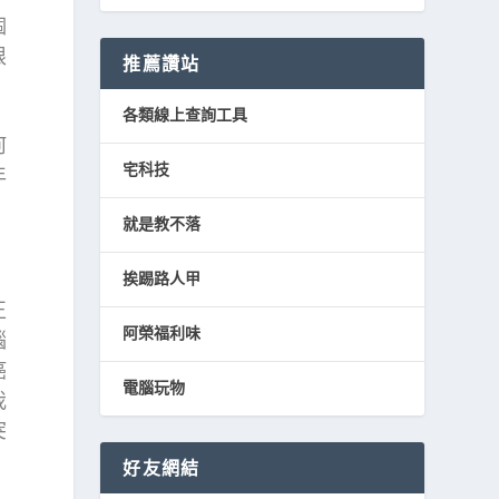
個
限
推薦讚站
各類線上查詢工具
何
宅科技
年
就是教不落
挨踢路人甲
正
阿榮福利味
腦
癌
電腦玩物
我
突
好友網結