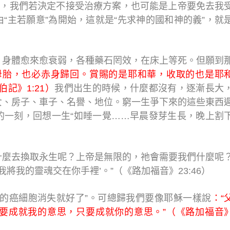
樣，我們若決定不接受治療方案，也可能是上帝要免去我
“主若願意”為開始，這就是“先求神的國和神的義”，就
，身體愈來愈衰弱，各種藥石罔效，在床上等死。但願到
母胎，也必赤身歸回。賞賜的是耶和華，收取的也是耶
記》1:21）
我們出生的時候，什麼都沒有，逐漸長大
女、房子、車子、名譽、地位。窮一生爭下來的這些東西
的一刻，回想一生“如睡一覺……早晨發芽生長，晚上割
什麼去換取永生呢？上帝是無限的，祂會需要我們什麼呢
將我的靈魂交在你手裡’。”（《路加福音》23:46）
上的癌細胞消失就好了”。可總歸我們要像耶穌一樣說
：“
要成就我的意思，只要成就你的意思。”（《路加福音