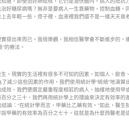
也知道，即使治好肺結核，它仍是潛伏體內。病人的抵抗
能治好糖尿病嗎？無非是要病人一生靠藥物，控制血糖。
看上去年輕一些，骨子裡、血液裡我們還不是一樣天天衰
現實提出來而已。我很樂觀，我相信醫學會不斷進步的。
善”的療法。
產生。現實的生活裡有很多不可知的因素，如個人、飲食
了減少這些因素的作用，我們使用統計學“統統”地演算
的成效，我們便選定嚴重程度相若的病人，抽樣地使用甲
藥百分之三十，我們再用統計學上的理論來決定有效率的
結論：“在統計學而言，甲藥比乙藥有效。”如此，醫生
會說甲藥的有效率為百分之七十。這就是為什麼西醫老是