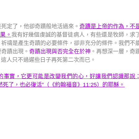
是死定了，他卻奇蹟般地活過來。
奇蹟是上帝的作為，不
結果。
我有好幾個虔誠的基督徒病人，有些還是牧師，求
：祈禱是產生奇蹟的必要條件，卻非充分的條件。我們不
要奇蹟出現。
奇蹟出現與否完全在於神
。再想深一層，奇
？這人只不過遲些日子再死第二次而已。
的事實，它更可能是改變我們的心
，好讓我們認識那說
死了，也必復活”（《約翰福音》11:25）的耶穌。
。