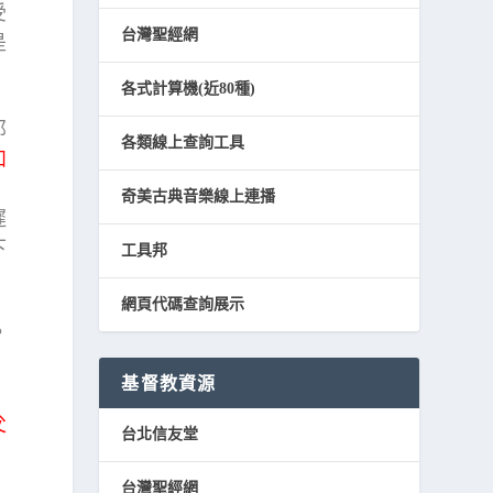
受
台灣聖經網
是
各式計算機(近80種)
那
各類線上查詢工具
和
，
奇美古典音樂線上連播
遲
下
工具邦
網頁代碼查詢展示
？
基督教資源
父
台北信友堂
》
台灣聖經網