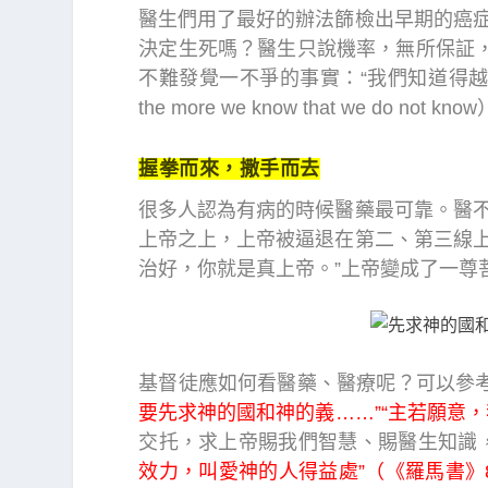
醫生們用了最好的辦法篩檢出早期的癌
決定生死嗎？醫生只說機率，無所保証，
不難發覺一不爭的事實：“我們知道得越多，我
the more we know that we do not kno
握拳而來，撒手而去
很多人認為有病的時候醫藥最可靠。醫
上帝之上，上帝被逼退在第二、第三線上
治好，你就是真上帝。”上帝變成了一尊
基督徒應如何看醫藥、醫療呢？可以參
要先求神的國和神的義……”“主若願意
交托，求上帝賜我們智慧、賜醫生知識
效力，叫愛神的人得益處”（《羅馬書》8