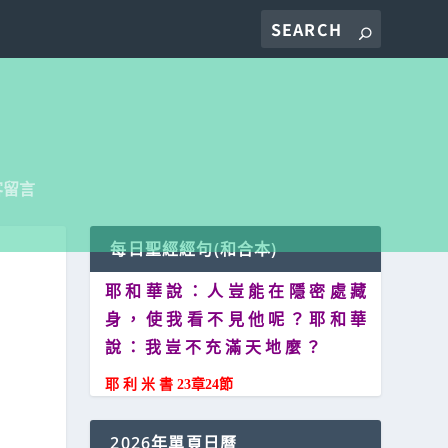
客留言
每日聖經經句(和合本)
耶 和 華 說 ： 人 豈 能 在 隱 密 處 藏
身 ， 使 我 看 不 見 他 呢 ？ 耶 和 華
說 ： 我 豈 不 充 滿 天 地 麼 ？
耶 利 米 書 23章24節
2026年單頁日曆