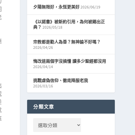
力
2026/06/19
夕陽無限好，永恆更美好
同
老
《以諾書》被新約引用，為何被踢出正
2026/05/18
典？
連
宗教都是勸人為善？無神論不好嗎？
2026/04/26
悔改這兩個字沒搞懂 讀多少聖經都沒用
2026/04/14
、
挑戰虛偽信仰、徹底降服老我
出
2026/03/16
或
差
分類文章
就
這