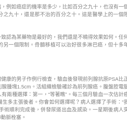
病，例如癌症的機率是多少，比如百分之九十，也沒有一
分之九十，還是那不治的百分之十。這是醫學上的一個
一致認為某藥物是最好的，我們還是不曉得效果如何。任
的另一個限制。骨髓移植可以治好很多淋巴癌，但十多
健康的男子作例行檢查，驗血後發現前列腺抗原PSA比
腺腫塊1.5cm。活組織檢驗確診為前列腺癌。腹盤腔電
有兩種選擇：第一，“等著瞧”。每三個月驗血一次估計
醫生多主張後者。你會如何選擇呢？病人選擇了手術：“
”手術順利完成後，併發尿道出血及感染。一星期後病人
肺動脈栓塞。