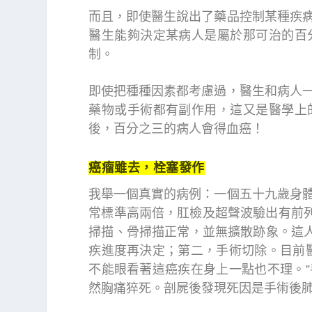
而且，即使醫生說出了藥品控制某種疾
醫生能夠決定某病人是屬於那可治的百
制。
即使把種種因素都考慮過，醫生和病人
藥物或手術都有副作用，這又是醫學上
後，百分之三的病人會得血癌！
癌瘤雖去，栓塞發作
我舉一個真實的病例：一個五十九歲身體
常標準高兩倍，肛檢及超聲波驗出有前列
掃描、骨掃描正常，並無擴散跡象。這人
疾進度再決定；第二，手術切除。目前
不能眼看著這癌疾在身上一點也不理。
然胸痛猝死。剖屍後發現死因是手術後