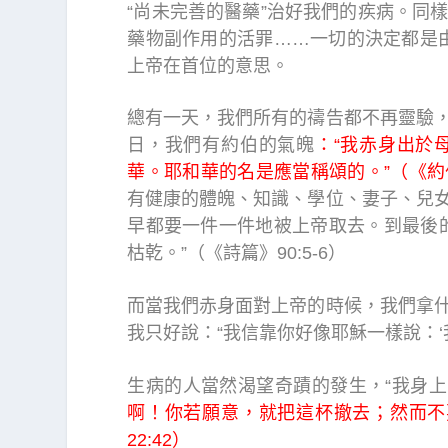
“尚未完善的醫藥”治好我們的疾病。同
藥物副作用的活罪……一切的決定都是由
上帝在首位的意思。
總有一天，我們所有的禱告都不再靈驗
日，我們有約伯的氣魄
：“我赤身出於
華。耶和華的名是應當稱頌的。”（《約伯
有健康的體魄、知識、學位、妻子、兒
早都要一件一件地被上帝取去。到最後
枯乾。”（《詩篇》90:5-6）
而當我們赤身面對上帝的時候，我們拿
我只好說：“我信靠你好像耶穌一樣說：‘我
生病的人當然渴望奇蹟的發生，“我身
啊！你若願意，就把這杯撤去；然而不
22:42）