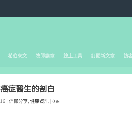
希伯來文
牧師講章
線上工具
訂閱新文章
訪
個癌症醫生的剖白
016
|
,
|
信仰分享
健康資訊
0