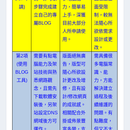
步驟完成建
請)
力，簡單易
面受限
立自己的專
上手，深獲
制，較無
屬
BLOG
目前大部分
法隨心所
人所申請使
欲依需求
用。
設計或更
改。
第
項
需要有點電
版面絕無廣
2
需具備很
腦能力及架
告，版型可
(使用
多電腦常
站技術與熟
隨心所欲設
BLOG
識、能
悉網路觀
計更改及增
工具)
力，方能
念，且需先
修，且有設
解決建立
下載軟體安
計
修改網頁
/
過程及後
裝後，另架
的成就感。
續維護的
站設定
相關配合外
DNS
問題。有
網域後方可
掛或佈景豐
點難度，
運作。
富多變，支
但又不太