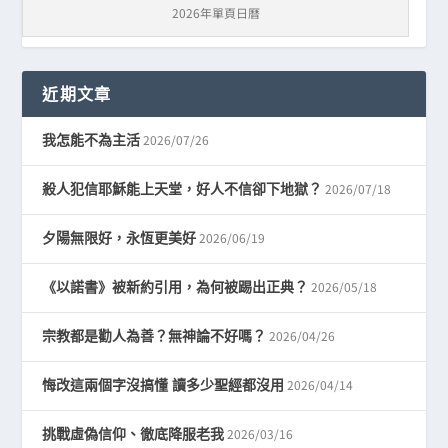
2026年單頁日曆
近期文章
2026/07/26
我怎能不為主活
2026/07/18
殺人犯信耶穌能上天堂，好人不信卻下地獄？
2026/06/19
夕陽無限好，永恆更美好
2026/05/18
《以諾書》被新約引用，為何被踢出正典？
2026/04/26
宗教都是勸人為善？無神論不好嗎？
2026/04/14
悔改這兩個字沒搞懂 讀多少聖經都沒用
2026/03/16
挑戰虛偽信仰、徹底降服老我