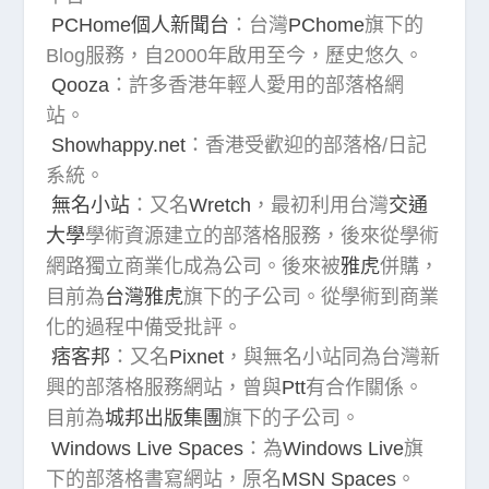
PCHome個人新聞台
：台灣
PChome
旗下的
Blog服務，自2000年啟用至今，歷史悠久。
Qooza
：許多香港年輕人愛用的部落格網
站。
Showhappy.net
：香港受歡迎的部落格/日記
系統。
無名小站
：又名
Wretch
，最初利用台灣
交通
大學
學術資源建立的部落格服務，後來從學術
網路獨立商業化成為公司。後來被
雅虎
併購，
目前為
台灣雅虎
旗下的子公司。從學術到商業
化的過程中備受批評。
痞客邦
：又名
Pixnet
，與無名小站同為台灣新
興的部落格服務網站，曾與
Ptt
有合作關係。
目前為
城邦出版集團
旗下的子公司。
Windows Live Spaces
：為
Windows Live
旗
下的部落格書寫網站，原名
MSN Spaces
。