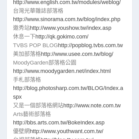
http://www.english.com.tw/modules/weblog/
台灣光華雜誌部落格
http://www.sinorama.com.tw/blog/index.php
邀秀站
http://www.youshow.tw/index.asp
休息一下
http://qk.gokimo.com/
TVBS POP BLOG
http://popblog.tvbs.com.tw
美加部落格
http://www.usee.com.tw/blog/
MoodyGarden部落格公園
http://www.moodygarden.net/index.html
手札部落格
http://blog.photosharp.com.tw/BLOG/Index.a
spx
又是一個部落格網站
http://www.note.com.tw
Arts藝術部落格
http://bbs.arts.com.tw/BokeIndex.asp
優壁網
http://www.youthwant.com.tw/