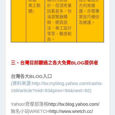
美工軟
計，但須考量
方向來維
體)
因素甚多，包
護，亦需專
涵瀏覽器種
業技巧備份
類、網頁語
及維護。
法、美工設計
等等，難度較
高。
三、台灣目前聽過之各大免費BLOG提供者
台灣各大BLOG入口
(資料來源:
http://tw.myblog.yahoo.com/cashs-
168/article?mid=93&prev=94&next=92
)
Yahoo!奇摩部落格
http://tw.blog.yahoo.com/
無名小站WRETCH
http://www.wretch.cc/