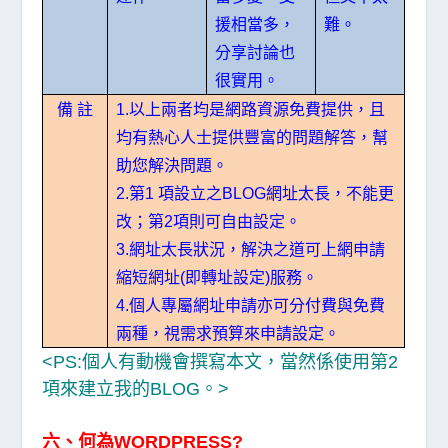
援相當多，
難。
分享討論也
很實用。
備
註
以上兩者均是網路資源免費提供，且
1.
均有熱心人士提供豐富的問題解答，幫
助您解決問題。
第
項設立之
網址太長，不能更
2.
1
BLOG
改；第
項則可自由設定。
2
網址太長狀況，解決之道可上網申請
3.
縮短網址
即轉址設定
。
(
)服務
網址申請亦可分付費與免費
4.個人專屬
兩種，視需求預算來申請設定。
<PS:個人有動機會撰寫本文，當然係使用第2
項來建立我的BLOG。>
六、何為WORDPRESS?