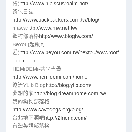
簿)
http://www.hibiscusrealm.net/
背包日誌
http://www.backpackers.com.tw/blog/
mawa
http://www.mw.net.tw/
鄉村部落格
http://www.blogtw.com/
BeYou(超級可
愛)
http://www.beyou.com.tw/nextbu/wwwroot/
index.php
HEMiDEMi-共享書籤
http://www.hemidemi.com/home
遠流YLib Blog
http://blog.ylib.com/
夢想的家
http://blog.dreamhome.com.tw/
我的狗狗部落格
http://www.savedogs.org/blog/
台北地下酒吧
http://2friend.com/
台灣英語部落格