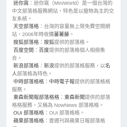
迷你窩
：迷你窩（MiniWorld）是一個台灣的
中文部落格服務網站，特色是以寵物為主的交
友系統。
天空部落格
：台灣的容量無上限免費空間網
站，2006年時收購
蕃薯藤
。
搜狐部落格
：
搜狐
提供的部落格。
百度空間
：
百度
提供的部落格個人相冊集
合。
新浪部落格
：
新浪
提供的部落格服務，以
名
人
部落格為特色。
中時部落格格
：
中時電子報
提供的部落格格
服務。
東森新聞報部落格格
：
東森新聞
提供的部落
格格服務，又稱為 NowNews 部落格格。
OUi 部落格格
：OUi 部落格格。
蘋果部落格格
：壹週刊與蘋果日報部落格