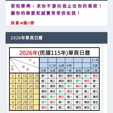
耶 和 華 啊 ， 求 你 不 要 向 我 止 住 你 的 慈 悲 ！
願 你 的 慈 愛 和 誠 實 常 常 保 佑 我 ！
詩 篇 40篇11節
2026年單頁日曆