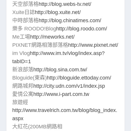
天空部落格
http://blog.webs-tv.net/
Xuite日誌
http://blog.xuite.net/
中時部落格
http://blog.chinatimes.com/
樂多 ROODO!Blog
http://blog.roodo.com/
Me工場
http://meworks.net/
PIXNET網路相簿部落格
http://www.pixnet.net/
im Vlog
http://www.im.tv/vlog/index.asp?
tabID=1
新浪部落
http://blog.sina.com.tw/
Bloguide(東森)
http://bloguide.ettoday.com/
網路城邦
http://city.udn.com/v1/index.jsp
愛情公寓
http://www.i-part.com.tw
旅遊經
http://www.travelrich.com.tw/blog/blog_index.
aspx
大紅花(200MB網路相