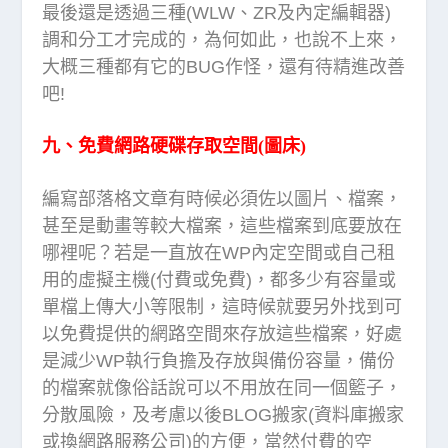
最後還是透過三種(WLW、ZR及內定編輯器)
調和分工才完成的，為何如此，也說不上來，
大概三種都有它的BUG作怪，還有待精進改善
吧!
九、免費網路硬碟存取空間(圖床)
編寫部落格文章有時候必須佐以圖片、檔案，
甚至是動畫等較大檔案，這些檔案到底要放在
哪裡呢？若是一直放在WP內定空間或自己租
用的虛擬主機(付費或免費)，都多少有容量或
單檔上傳大小等限制，這時候就要另外找到可
以免費提供的網路空間來存放這些檔案，好處
是減少WP執行負擔及存放與備份容量，備份
的檔案就像俗話說可以不用放在同一個籃子，
分散風險，及考慮以後BLOG搬家(資料庫搬家
或換網路服務公司)的方便，當然付費的空