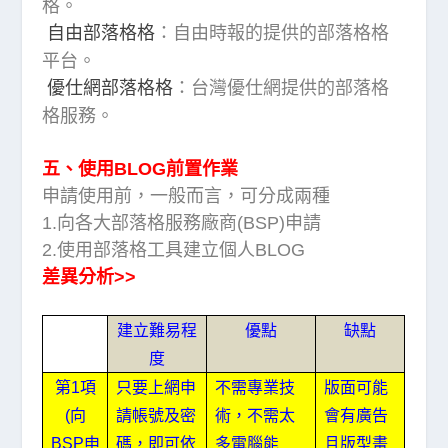
格。
自由部落格格
：自由時報的提供的部落格格
平台。
優仕網部落格格
：台灣優仕網提供的部落格
格服務。
五、使用BLOG前置作業
申請使用前，一般而言，可分成兩種
1.向各大部落格服務廠商(BSP)申請
2.使用部落格工具建立個人BLOG
差異分析>>
建立難易程
優點
缺點
度
第
項
只要上網申
1
不需專業技
版面可能
請帳號及密
(向
術，不需太
會有廣告
碼，即可依
BSP申
多電腦能
且版型畫