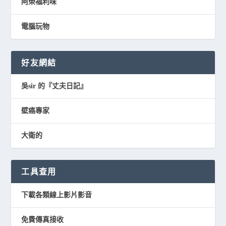
阿榮福利味
電腦玩物
好友網結
吳sir 的『丈夫日記』
壁癌專家
大衛的
工具查用
下載各類線上影片影音
免費傳真接收