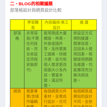
二、BLOG的相關議題
部落格設計與網頁設計比較
學習難
內容編排/美工
維 護
易
設計
部落
非常容
套用現成大量
依設定方式
格
易(不需
模版、佈景、
規則維護，
任何技
外掛或插件
簡單容易，
術，完
等，及所需美
且因多人使
全依設
工圖案，快速
用因素，相
定流程
方便，並可依
關使用問題
安裝即
個人需求更改
及維護，均
可)
版面大小及內
能獲得充分
容。豐富多
解決與改
變，滿足所
進。
需。
網頁
需要專
每個網頁元件
每個網頁或
業(含操
素材，全需自
網站的設計
作編輯
行設計，也可
不同，全依
軟體、
隨心所欲設
設計者設計