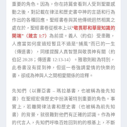
重要的角色。因為，你在詩篇會看到人受到聖靈感
動之後，對記載在律法和歷史書中神的言語和行為
作出的各種回應。聖經書卷與其他傳統迥然相異之
處在於，聖經書卷從根本上以
“敬畏耶和華是知識的
開端”（箴言 1:7）
為前提。義人（約伯）受患難，
人應當如何度過短暫且不過是“捕風”而已的一生
（傳道書），同樣提醒人真智慧與敬畏神有關（約
伯記 28:28；傳道書 12:13-14）。雅歌則較為特別，
此卷書沒有提到神，但這一卷強調愛情的快樂的
書，卻成為神與人之間相愛關係的詮釋。
先知們（以賽亞書 – 瑪拉基書，也被稱為後先知
書）在聖經宏偉歷史中扮演著特別重要的角色。事
實上，若離開律法書和歷史書（也被稱為前先知
書）的背景，就很難對他們有正確的認識。作為神
的代言人，先知們呼喚百姓回到約的根基上，不斷