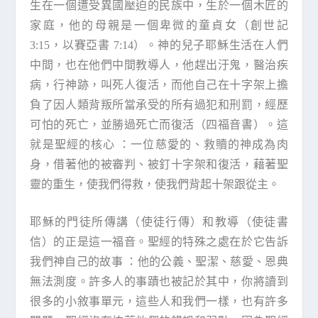
生在一個遭受異國壓迫的民族中，生於一個木匠的
家庭，他的母親是一個卑微的童貞女（創世記
3:15，以賽亞書 7:14）。神的兒子耶穌生活在人們
中間，也在他們中間教導人，他趕出汙鬼，醫治疾
病，行神跡，叫死人復活，而他自己在十字架上擔
負了因人類背叛所當承受的所有過犯和刑罰，經歷
可怕的死亡，並勝過死亡而復活（四福音書）。這
就是聖經的核心 ：一位慈愛的、救贖的神成為肉
身，借著他的被審判、被釘十字架和復活，藉著聖
靈的重生，使我們得救，使我們背起十架跟從主。
耶穌的門徒所傳講（使徒行傳）和教導（使徒書
信）的正是這一福音。聖經的特殊之處在於它告訴
我們神自己的故事 ：他的公義、聖潔、慈愛、恩典
無法測度。許多人的事蹟也被記於其中，你將讀到
很多的小敘事單元，這些人和我們一樣，也有許多