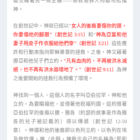
還交織著另一條主線——那就是罪人持續地抵擋
神。
在創世記中，神就已經以“
女人的後裔要傷你的頭，
你要傷他的腳跟”（創世記 3:15）
和“
神為亞當和他
妻子用皮子作衣服給他們穿”（創世記 3:21）
這些應
許和行動來指向耶穌基督的拯救。之後，神又藉著
挪亞和他兒子們立約
，“凡有血肉的，不再被洪水滅
絕，也不再有洪水毀壞地了。”（創世記 9:11）
為神
之後要開始的拯救行為預備了環境。
神找到一個人，這個人的名字叫亞伯拉罕，神和他
立約，為要賜福他，並借著他祝福列國。這約借著
亞伯拉罕的後裔以撒、雅各（約瑟的故事是作為雅
各的兒子被記載的）得以傳遞（創世記 12-50
章）。神還和他的後裔即以色列立約，以色列在埃
及做奴僕，神（此時，神啟示自己的名稱為“耶和