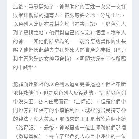
此後，爭戰開始了。神幫助他的百姓一次又一次打
敗崇拜偶像的迦南人，征服應許之地，分配土地，
以色列人定居在農耕之地（約書亞記）。以色列人
到了農耕之地，他們對自己的神沒有把握。牧羊人
的神——如他們所認為的——能否幫助農作物生長
呢？他們因此轉去崇拜外邦人的豐產之神祗（巴力
和主管繁殖的女神亞舍拉），明顯地違背了神所賜
的十誡命。
犯罪而遠離神的以色列人遭到幾番逼迫，但神不斷
地拯救他們，但是以色列人反復背約，“那時以色列
中沒有王，各人任意而行”（士師記）。但是他們中
間也有神所保守的小鎮伯利恒，城裡的居民持守神
的律法，使人蒙恩，那將來的王正是出於這個小鎮
（路得記）。最後，神派最後一位士師到他們那裡
（撒母耳記），膏立了以色列人心目中理想的一位