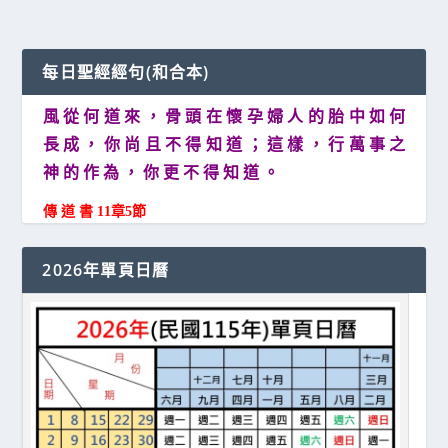
每日聖經經句(和合本)
風 從 何 道 來 ， 骨 頭 在 懷 孕 婦 人 的 胎 中 如 何
長 成 ， 你 尚 且 不 得 知 道 ； 這 樣 ， 行 萬 事 之
神 的 作 為 ， 你 更 不 得 知 道 。
傳 道 書 11章5節
2026年單頁日曆