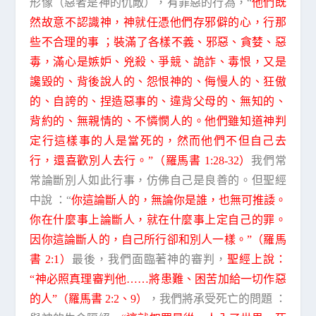
形像（惡者是神的仇敵），有罪惡的行為，“
他們既
然故意不認識神，神就任憑他們存邪僻的心，行那
些不合理的事 ；裝滿了各樣不義、邪惡、貪婪、惡
毒，滿心是嫉妒、兇殺、爭競、詭詐、毒恨，又是
讒毀的、背後說人的、怨恨神的、侮慢人的、狂傲
的、自誇的、捏造惡事的、違背父母的、無知的、
背約的、無親情的、不憐憫人的。他們雖知道神判
定行這樣事的人是當死的，然而他們不但自己去
行，還喜歡別人去行。”（羅馬書 1:28-32）
我們常
常論斷別人如此行事，仿佛自己是良善的。但聖經
中說 ：“
你這論斷人的，無論你是誰，也無可推諉。
你在什麼事上論斷人，就在什麼事上定自己的罪。
因你這論斷人的，自己所行卻和別人一樣。”（羅馬
書 2:1）
最後，我們面臨著神的審判，
聖經上說：
“神必照真理審判他……將患難、困苦加給一切作惡
的人”（羅馬書 2:2、9）
，我們將承受死亡的問題 ：