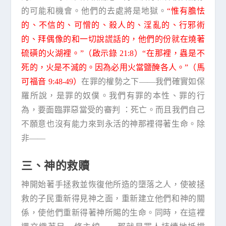
的可能和機會。他們的去處將是地獄。
“惟有膽怯
的、不信的、可憎的、殺人的、淫亂的、行邪術
的、拜偶像的和一切說謊話的，他們的份就在燒著
硫磺的火湖裡。”（啟示錄 21:8）“在那裡，蟲是不
死的，火是不滅的。因為必用火當鹽醃各人。”（馬
可福音 9:48-49）
在罪的權勢之下——我們確實如保
羅所說，是罪的奴僕。我們有罪的本性、罪的行
為，要面臨罪惡當受的審判 ：死亡。而且我們自己
不願意也沒有能力來到永活的神那裡得著生命。除
非——
三、神的救贖
神開始著手拯救並恢復他所造的墮落之人，使被拯
救的子民重新得見神之面，重新建立他們和神的關
係，使他們重新得著神所賜的生命。同時，在這裡