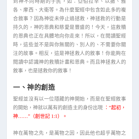
到神不同時期的子民，如：亞伯拉罕、以撒、雅
各、摩西、大衛等。為什麼聖經中包含如此多的複
合敘事？因為神從未停止過拯救，神拯救的行動是
持久的，神的恩典和慈愛是豐盛的！今天，這救贖
的恩典也正在具體地向你走來！所以，在閱讀聖經
時，這些並不是與你無關的、別人的、不需要你關
注的故事。相反，這是神拯救人的敘事！你能夠在
閱讀中認識神的救贖計畫和恩典。而且神拯救人的
敘事，也是拯救你的敘事！
一、神的創造
聖經並沒有以一位隱藏的神開始，而是在聖經敘事
的開始，神就以萬有的創造主的身份出現
：“起初，
神……”（創世記 1:1）。
神在萬物之先，是萬物之因，因此他也超乎萬物之