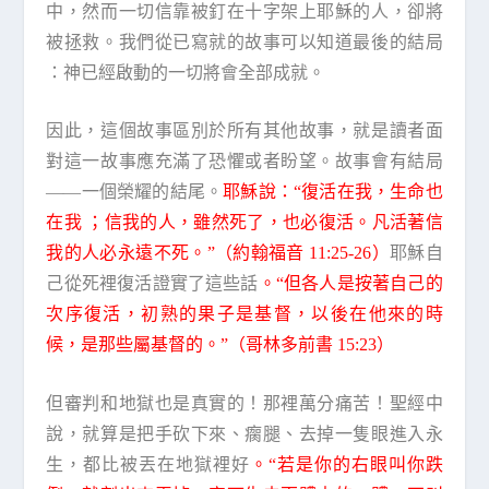
中，然而一切信靠被釘在十字架上耶穌的人，卻將
被拯救。我們從已寫就的故事可以知道最後的結局
：神已經啟動的一切將會全部成就。
因此，這個故事區別於所有其他故事，就是讀者面
對這一故事應充滿了恐懼或者盼望。故事會有結局
——一個榮耀的結尾。
耶穌說：“復活在我，生命也
在我 ；信我的人，雖然死了，也必復活。凡活著信
我的人必永遠不死。”（約翰福音 11:25-26）
耶穌自
己從死裡復活證實了這些話
。“但各人是按著自己的
次序復活，初熟的果子是基督，以後在他來的時
候，是那些屬基督的。”（哥林多前書 15:23）
但審判和地獄也是真實的！那裡萬分痛苦！聖經中
說，就算是把手砍下來、瘸腿、去掉一隻眼進入永
生，都比被丟在地獄裡好
。“若是你的右眼叫你跌