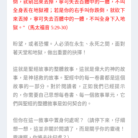
倒，就剜出來丟掉，寧可失去百體中的一體，不叫
全身丟在地獄裡；若是你的右手叫你跌倒，就砍下
來丟掉，寧可失去百體中的一體，不叫全身下入地
獄。”（馬太福音 5:29-30）
盼望，或者恐懼。人必須在永生、永死之間，面對
著天堂和地獄，做出重要的抉擇！
這就是聖經故事的整體敘事，這就是偉大的神的故
事，是神拯救的故事。聖經中的每一卷書都是這個
故事的一部分。對於閱讀者，正如我們已經提示
的，你需要自己思想每卷書、每一個敘事單元，它
們與聖經的整體敘事是如何契合的。
但你在這一敘事中置身何處呢？（請停下來，仔細
想一想，這並非關於閱讀了，而是關乎你的靈魂！
靈魂啊，你將去往何處？）