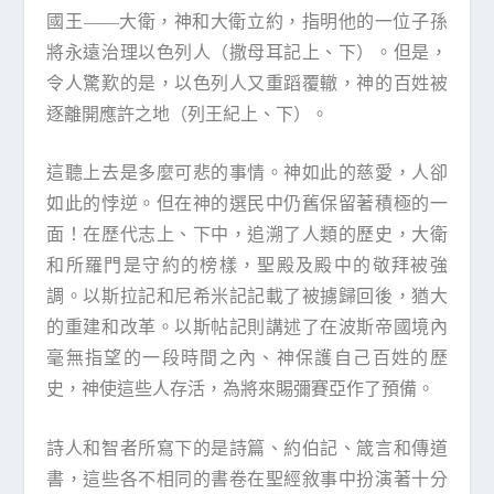
國王——大衛，神和大衛立約，指明他的一位子孫
將永遠治理以色列人（撒母耳記上、下）。但是，
令人驚歎的是，以色列人又重蹈覆轍，神的百姓被
逐離開應許之地（列王紀上、下）。
這聽上去是多麼可悲的事情。神如此的慈愛，人卻
如此的悖逆。但在神的選民中仍舊保留著積極的一
面！在歷代志上、下中，追溯了人類的歷史，大衛
和所羅門是守約的榜樣，聖殿及殿中的敬拜被強
調。以斯拉記和尼希米記記載了被擄歸回後，猶大
的重建和改革。以斯帖記則講述了在波斯帝國境內
毫無指望的一段時間之內、神保護自己百姓的歷
史，神使這些人存活，為將來賜彌賽亞作了預備。
詩人和智者所寫下的是詩篇、約伯記、箴言和傳道
書，這些各不相同的書卷在聖經敘事中扮演著十分