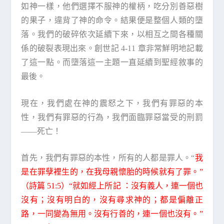
如神一樣，他們選擇不服神的權柄，吃分別善惡樹
的果子，違背了神的命令。結果便是整個人類的墮
落。我們的破碎依次延續下來，以相互之間各種關
係的破裂表現出來。創世記 4-11 章非常鮮明地記載
了這一點。而墮落這一主題一直延續到聖經敘事的
最後。
現在，我們處在神的震怒之下，我們有罪惡的本
性，我們有罪惡的行為，我們面臨罪惡當受的刑罰
——死亡！
首先，我們有罪惡的本性，所有的人都是罪人。“
我
是在罪孽裡生的，在我母親懷胎的時候就有了罪。”
（詩篇 51:5）“就如經上所記 ：沒有義人，連一個也
沒有；沒有明白的，沒有尋求神的；都是偏離正
路，一同變為無用。沒有行善的，連一個也沒有。”