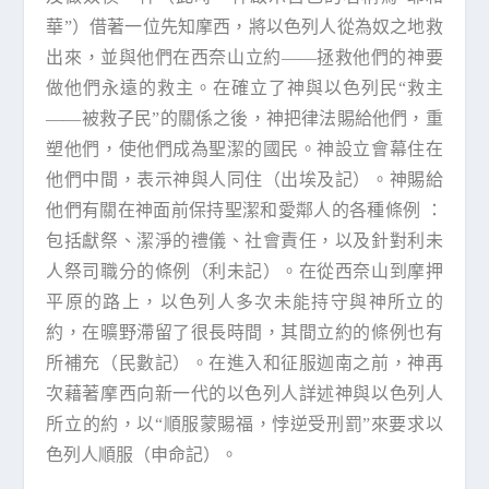
華”）借著一位先知摩西，將以色列人從為奴之地救
出來，並與他們在西奈山立約——拯救他們的神要
做他們永遠的救主。在確立了神與以色列民“救主
——被救子民”的關係之後，神把律法賜給他們，重
塑他們，使他們成為聖潔的國民。神設立會幕住在
他們中間，表示神與人同住（出埃及記）。神賜給
他們有關在神面前保持聖潔和愛鄰人的各種條例 ：
包括獻祭、潔淨的禮儀、社會責任，以及針對利未
人祭司職分的條例（利未記）。在從西奈山到摩押
平原的路上，以色列人多次未能持守與神所立的
約，在曠野滯留了很長時間，其間立約的條例也有
所補充（民數記）。在進入和征服迦南之前，神再
次藉著摩西向新一代的以色列人詳述神與以色列人
所立的約，以“順服蒙賜福，悖逆受刑罰”來要求以
色列人順服（申命記）。