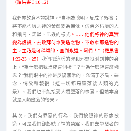
（羅馬書 3:10-12）
我們亦故意不認識神。“自稱為聰明，反成了愚拙 ；
將不能朽壞之神的榮耀變為偶像，仿佛必朽壞的人
和飛禽、走獸、昆蟲的樣式
。……他們將神的真實
變為虛謊，去敬拜侍奉受造之物，不敬奉那造物的
主。主乃是可稱頌的，直到永遠。阿們！”（羅馬書
1:22-23、25）
我們把這樣的罪和邪惡投射到神的身
上。“為什麼把我造成這個樣子？”“為什麼神這麼殘
忍？”我們眼中的神是反復無常的，充滿了矛盾、惡
念、情欲和報復（這一切都是墮落後人類的光
景）。我們也不能接受人類墮落的事實。但這本身
就是人類墮落的後果。
其次，我們有罪惡的行為。我們按照神的形像被
造，可是我們卻虧缺了神的榮耀。我們去學惡者的