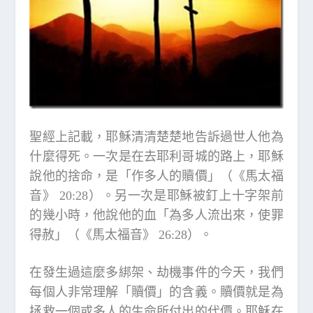
聖經上記載，耶穌清清楚楚地告訴過世人他為
什麼得死。一次是在去耶利哥城的路上，耶穌
說他的捨命，是「作多人的贖價」（《馬太福
音》 20:28）。另一次是耶穌被釘上十字架前
的幾小時，他說他的血「為多人流出來，使罪
得赦」（《馬太福音》 26:28）。
在發生過這麼多綁架、劫機事件的今天，我們
每個人非常理解「贖價」的含義。贖價就是為
拯救一個或多人的生命所付出的代價。耶穌在