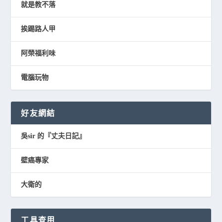
就是教不落
挨踢路人甲
阿榮福利味
電腦玩物
好友網結
吳sir 的『丈夫日記』
壁癌專家
大衛的
工具查用