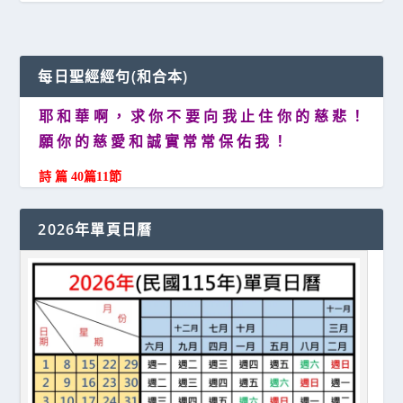
每日聖經經句(和合本)
耶 和 華 啊 ， 求 你 不 要 向 我 止 住 你 的 慈 悲 ！
願 你 的 慈 愛 和 誠 實 常 常 保 佑 我 ！
詩 篇 40篇11節
2026年單頁日曆