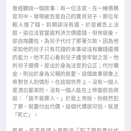
曾經聽說一個故事：有一位法官，在一椿債務
官司中，發現被告是自己的寶貝兒子。那位年
輕人借了錢，到期卻沒有還，於是被告上法
庭。這位法官當庭判決欠債還錢，但休庭後，
卻自掏腰包，為兒子代付了那筆欠款。因為他
深知他的兒子只有花錢的本事卻沒有賺錢還債
的能力，他不忍心看到兒子遭受牢獄之苦。他
判兒子還債，是出於身為法官的公正；代付贖
金，則出於身為父親的慈愛。這個故事很像上
帝對世人的情形。在這個世界上，沒有一個人
是清白聖潔的，沒有一個人能在上帝面前自誇
說：「我不是罪人。」於是上帝說，你既然犯
了罪，就要付出代價。這個代價很可怕，就是
「死亡」。
那麼，能不能請上帝取消「犯了罪就要付代