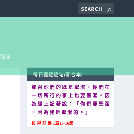
客留言
每日聖經經句(和合本)
那 召 你 們 的 既 是 聖 潔 ， 你 們 在
一 切 所 行 的 事 上 也 要 聖 潔 。 因
為 經 上 記 著 說 ： 「 你 們 要 聖 潔
， 因 為 我 是 聖 潔 的 。 」
彼 得 前 書 1章15-16節