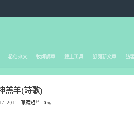
希伯來文
牧師講章
線上工具
訂閱新文章
訪
神羔羊(詩歌)
17, 2011
|
|
蒐藏短片
0