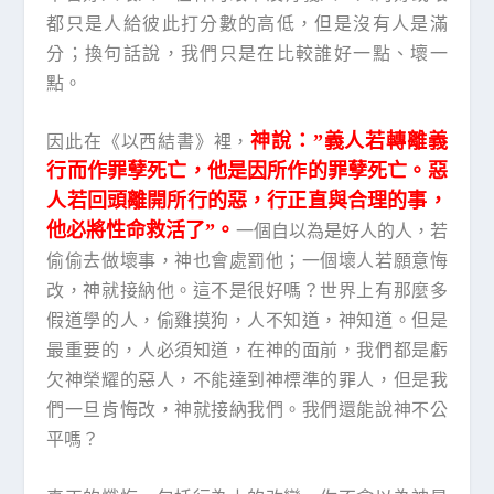
都只是人給彼此打分數的高低，但是沒有人是滿
分；換句話說，我們只是在比較誰好一點、壞一
點。
神說：”義人若轉離義
因此在《以西結書》裡，
行而作罪孽死亡，他是因所作的罪孽死亡。惡
人若回頭離開所行的惡，行正直與合理的事，
他必將性命救活了”。
一個自以為是好人的人，若
偷偷去做壞事，神也會處罰他；一個壞人若願意悔
改，神就接納他。這不是很好嗎？世界上有那麼多
假道學的人，偷雞摸狗，人不知道，神知道。但是
最重要的，人必須知道，在神的面前，我們都是虧
欠神榮耀的惡人，不能達到神標準的罪人，但是我
們一旦肯悔改，神就接納我們。我們還能說神不公
平嗎？