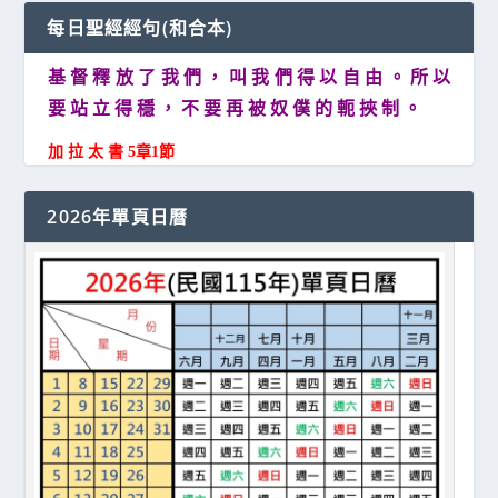
每日聖經經句(和合本)
基 督 釋 放 了 我 們 ， 叫 我 們 得 以 自 由 。 所 以
要 站 立 得 穩 ， 不 要 再 被 奴 僕 的 軛 挾 制 。
加 拉 太 書 5章1節
2026年單頁日曆