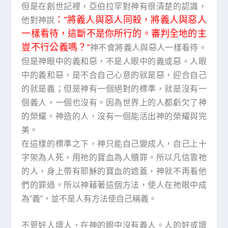
但是在創世記裡，亞伯拉罕對神有很清楚的認識，
：”將義人與惡人同殺，將義人與惡人
他對神說
一樣看待，這斷不是你所行的。審判全地的主
豈不行公義嗎？”
神不會將義人與惡人一樣看待。
但是神眼中的義和惡，不是人眼中的義或惡。人眼
中的義和惡，是不合自己心意的就是惡，迎合自己
的就是義；但是神有一個絕對的標準，就是沒有一
個義人，一個也沒有。因為世界上的人都虧欠了神
的榮耀。神造的人，沒有一個能活出神的榮耀與完
美。
在這樣的標準之下，神只能自己變成人，自己上十
字架為人死，用祂的寶血為人贖罪。所以凡信靠祂
的人，身上帶有耶穌的寶血的遮蓋，神就不再看他
們的罪過。所以神藉著這個方法，使人在祂眼中成
為”義”，並不是人有方法使自己稱義。
不管好人壞人，在神的眼中沒有義人。人的好或壞