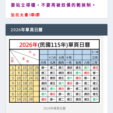
要 站 立 得 穩 ， 不 要 再 被 奴 僕 的 軛 挾 制 。
加 拉 太 書 5章1節
2026年單頁日曆
2026年單頁日曆