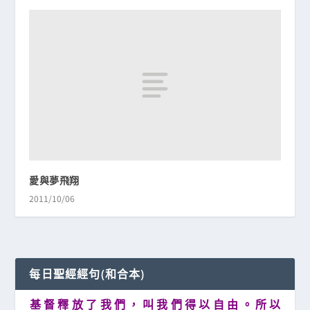
愛與夢飛翔
2011/10/06
每日聖經經句(和合本)
基 督 釋 放 了 我 們 ， 叫 我 們 得 以 自 由 。 所 以