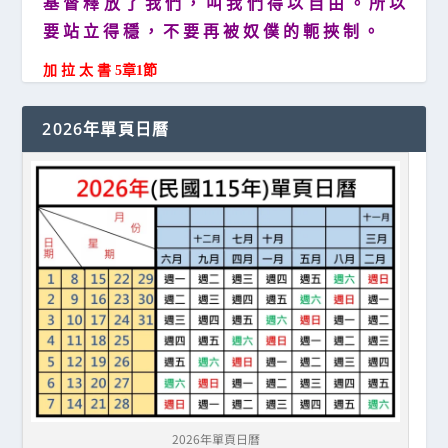
基 督 釋 放 了 我 們 ， 叫 我 們 得 以 自 由 。 所 以
要 站 立 得 穩 ， 不 要 再 被 奴 僕 的 軛 挾 制 。
加 拉 太 書 5章1節
2026年單頁日曆
2026年單頁日曆