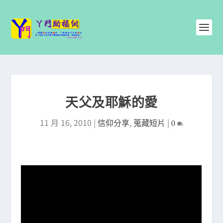
天父及耶穌的愛
11 月 16, 2010
|
,
|
信仰分享
蒐藏短片
0