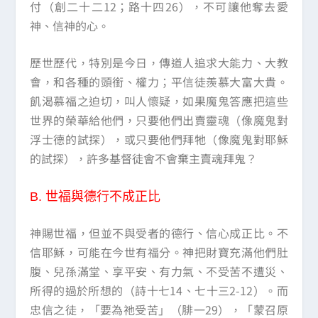
付（創二十二12；路十四26），不可讓他奪去愛
神、信神的心。
歷世歷代，特別是今日，傳道人追求大能力、大教
會，和各種的頭銜、權力；平信徒羨慕大富大貴。
飢渴慕福之迫切，叫人懷疑，如果魔鬼答應把這些
世界的榮華給他們，只要他們出賣靈魂（像魔鬼對
浮士德的試探），或只要他們拜牠（像魔鬼對耶穌
的試探），許多基督徒會不會棄主賣魂拜鬼？
B.
世福與德行不成正比
神賜世福，但並不與受者的德行、信心成正比。不
信耶穌，可能在今世有福分。神把財寶充滿他們肚
腹、兒孫滿堂、享平安、有力氣、不受苦不遭災、
所得的過於所想的（詩十七14、七十三2-12）。而
忠信之徒，「要為祂受苦」（腓一29），「蒙召原