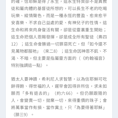
的確，信耶穌是得了永生，這永生特質卻不是異教
徒和屬肉體的基督徒所想的，可以長生不老的吃喝
玩樂、縱情聲色，而是一種永恆的豐盈、愈來愈平
安喜樂、不求自己益處的愛、有神兒子的性情。這
生命和將來肉身復活有關，卻是從靈裏重生開始；
這生命把個人恩賜發揮，卻是成全所有聖徒（弗四
12）；這生命會勝過一切罪惡死亡，但「如今還不
見萬物都服祂」（來二8）；這生命因神恩不飢、不
渴、不暗，但主要是指屬靈方面的（《約翰福音》
特別強調這一點）。
猶太人要神蹟，希利尼人求智慧，以為信耶穌可吃
餅得飽、得世福的人，遲早會因得非所信，求未如
願而「多有退去的」（約六66）。但仍願跟隨的
人，會變賣一切，拋棄一切，來得重價的珠子；會
將萬事當作有損、當作糞土，只「為要得著耶穌」
（腓三9）。