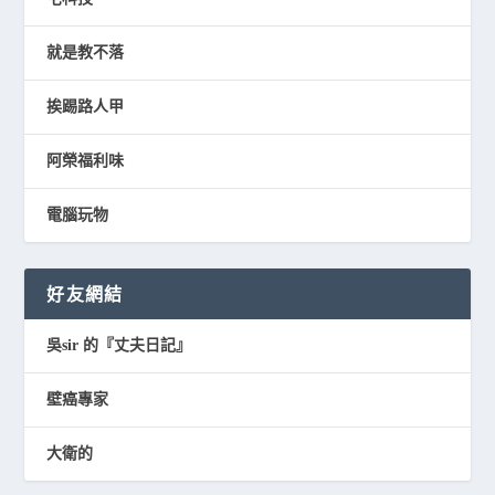
就是教不落
挨踢路人甲
阿榮福利味
電腦玩物
好友網結
吳sir 的『丈夫日記』
壁癌專家
大衛的