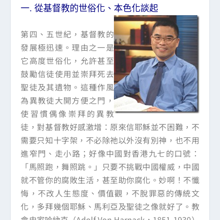
一.
從基督教的世俗化、本色化談起
第四、五世紀，基督教的
發展極迅速。理由之一是
它高度世俗化，允許甚至
鼓勵信徒使用並崇拜死去
聖徒及其遺物。這種作風
為異教徒大開方便之門，
使習慣偶像崇拜的異教
徒，對基督教好感激增：原來信耶穌並不困難，不
需要只知十字架，不必除祂以外沒有別神，也不用
進窄門、走小路；好像中國對香港九七的口號：
「馬照跑，舞照跳。」只要不挑戰中國權威，中國
就不管你的腐敗生活，甚至助你腐化。妙啊！不懺
悔，不改人生態度、價值觀，不脫罪惡的傳統文
化，多拜幾個耶穌、馬利亞及聖徒之像就好了。教
會史家哈納克（Adolf Von Harnack，1851-1930）