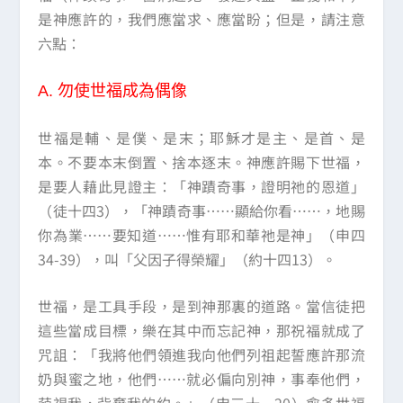
是神應許的，我們應當求、應當盼；但是，請注意
六點：
A.
勿使世福成為偶像
世福是輔、是僕、是末；耶穌才是主、是首、是
本。不要本末倒置、捨本逐末。神應許賜下世福，
是要人藉此見證主：「神蹟奇事，證明祂的恩道」
（徒十四3），「神蹟奇事……顯給你看……，地賜
你為業……要知道……惟有耶和華祂是神」（申四
34-39），叫「父因子得榮耀」（約十四13）。
世福，是工具手段，是到神那裏的道路。當信徒把
這些當成目標，樂在其中而忘記神，那祝福就成了
咒詛：「我將他們領進我向他們列祖起誓應許那流
奶與蜜之地，他們……就必偏向別神，事奉他們，