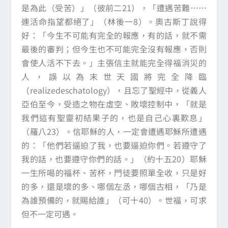
是為此（受苦）」（彼前二21），「遭遇苦難……
連活命指望都絕了」（林後一8）。奧古斯丁說得
好：「今生不可能有完全的報應，有的話，就不需
最後的審判；但今生也不可能完全沒有報應，否則
會使人活不下去。」主張信主就能完全得福消災的
人，誤以為末世天國將完全降臨
（realizedeschatology），且忘了聖經中，從義人
亞伯至今，受造之物在虛空、敗壞控制中，「就是
我們這有聖靈初結果子的，也是自己心裏歎息」
（羅八23）。信耶穌的人，一定會遭遇耶穌所遭遇
的：「他們若逼迫了我，也要逼迫你們。若遵守了
我的話，也要遵守你們的話。」（約十五20）耶穌
一生所喝的福杯、苦杯，門徒要照單全收，只是好
的多，還是壞的多、哪個左丞，哪個古相，「乃是
為誰預備的，就賜給誰」（可十40）。世福，可求
但不一定可遇。