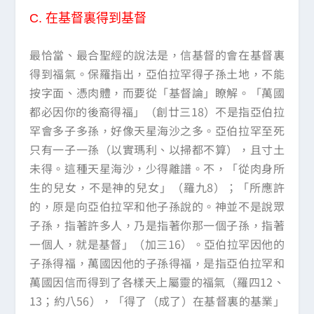
C.
在基督裏得到基督
最恰當、最合聖經的說法是，信基督的會在基督裏
得到福氣。保羅指出，亞伯拉罕得子孫土地，不能
按字面、憑肉體，而要從「基督論」瞭解。「萬國
都必因你的後裔得福」（創廿三18）不是指亞伯拉
罕會多子多孫，好像天星海沙之多。亞伯拉罕至死
只有一子一孫（以實瑪利、以掃都不算），且寸土
未得。這種天星海沙，少得離譜。不，「從肉身所
生的兒女，不是神的兒女」（羅九8）；「所應許
的，原是向亞伯拉罕和他子孫說的。神並不是說眾
子孫，指著許多人，乃是指著你那一個子孫，指著
一個人，就是基督」（加三16）。亞伯拉罕因他的
子孫得福，萬國因他的子孫得福，是指亞伯拉罕和
萬國因信而得到了各樣天上屬靈的福氣（羅四12、
13；約八56），「得了（成了）在基督裏的基業」