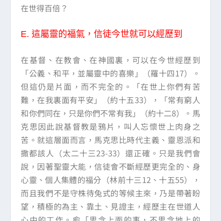
在世得百倍？
E.
這屬靈的福氣，信徒今世就可以經歷到
在基督、在教會、在神國裏，可以在今世經歷到
「公義、和平，並屬靈中的喜樂」（羅十四17）。
但這仍是片面，而不完全的。「在世上你們有苦
難，在我裏面有平安」（約十五33），「常有窮人
和你們同在，只是你們不常有我」（約十二8）。馬
克思因此說基督教是鴉片，叫人忘懷世上肉身之
苦。就這層面而言，馬克思比時代主義、靈恩派和
撒都該人（太二十三23-33）還正確。只是我們會
說，因著聖靈大能，信徒會不斷經歷更完全的、身
心靈、個人集體的福分（林前十三12、十五55），
而且我們不是守株待兔式的等候主來，乃是帶著盼
望，積極的為主、靠土、見證主，經歷主在世道人
心中的工作。愈「思念上面的事，不思念地上的