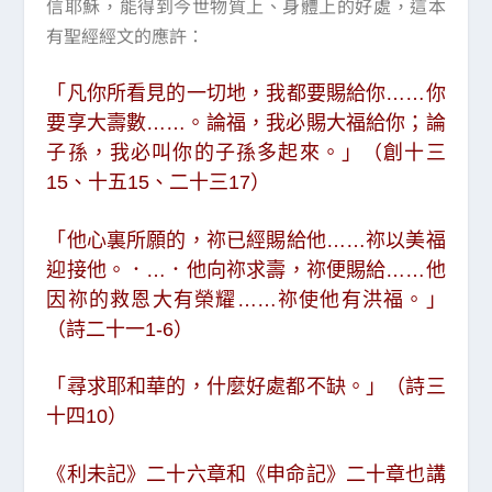
信耶穌，能得到今世物質上、身體上的好處，這本
有聖經經文的應許：
「凡你所看見的一切地，我都要賜給你……你
要享大壽數……。論福，我必賜大福給你；論
子孫，我必叫你的子孫多起來。」（創十三
15、十五15、二十三17）
「他心裏所願的，祢已經賜給他……祢以美福
迎接他。．…．他向祢求壽，祢便賜給……他
因祢的救恩大有榮耀……祢使他有洪福。」
（詩二十一1-6）
「尋求耶和華的，什麼好處都不缺。」（詩三
十四10）
《利未記》二十六章和《申命記》二十章也講