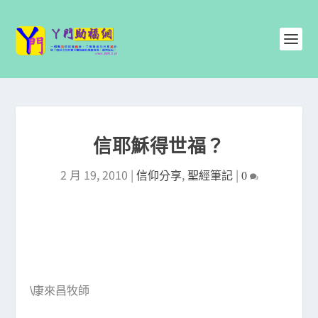
信耶穌得世福？
2 月 19, 2010
|
,
|
信仰分享
聖經筆記
0
\康來昌牧師