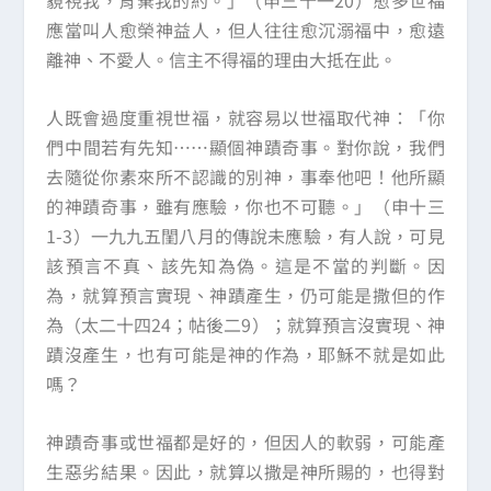
藐視我，背棄我的約。」（申三十一20）愈多世福
應當叫人愈榮神益人，但人往往愈沉溺福中，愈遠
離神、不愛人。信主不得福的理由大抵在此。
人既會過度重視世福，就容易以世福取代神：「你
們中間若有先知……顯個神蹟奇事。對你說，我們
去隨從你素來所不認識的別神，事奉他吧！他所顯
的神蹟奇事，雖有應驗，你也不可聽。」（申十三
1-3）一九九五閨八月的傳說未應驗，有人說，可見
該預言不真、該先知為偽。這是不當的判斷。因
為，就算預言實現、神蹟產生，仍可能是撒但的作
為（太二十四24；帖後二9）；就算預言沒實現、神
蹟沒產生，也有可能是神的作為，耶穌不就是如此
嗎？
神蹟奇事或世福都是好的，但因人的軟弱，可能產
生惡劣結果。因此，就算以撒是神所賜的，也得對