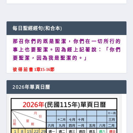
每日聖經經句(和合本)
那 召 你 們 的 既 是 聖 潔 ， 你 們 在 一 切 所 行 的
事 上 也 要 聖 潔 。 因 為 經 上 記 著 說 ： 「 你 們
要 聖 潔 ， 因 為 我 是 聖 潔 的 。 」
彼 得 前 書 1章15-16節
2026年單頁日曆