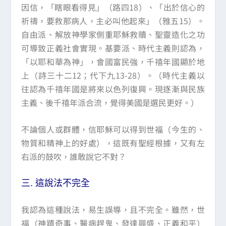
因信，「瞎眼看得見」（路四18）、「出於信心的
祈禱，要救那病人，主必叫他起來」（雅五15）。
自由派、解放神學家側重耶穌救贖、聖靈造化之功
可導致正義社會實現。基要派、時代主義則認為，
「以耶和華為神」，會國富民強，千禧年國顯於地
上（詩三十二12；代下九13-28）。（時代主義以
往認為千禧年國是將來以色列復興。現逐漸與民族
主義、後千禧年派合流，覺得美國是選民更好。）
不論個人或群體，信耶穌可以得到世福（今生的、
物質和精神上的好處），這既有聖經根據，又有左
右派的鼓吹，誰敢說它不對？
三.
這說法不完全
我認為這種說法，易生誤導，且不完全。雖然，世
福（神蹟奇事、醫病趕鬼、發達興盛、正義和平）