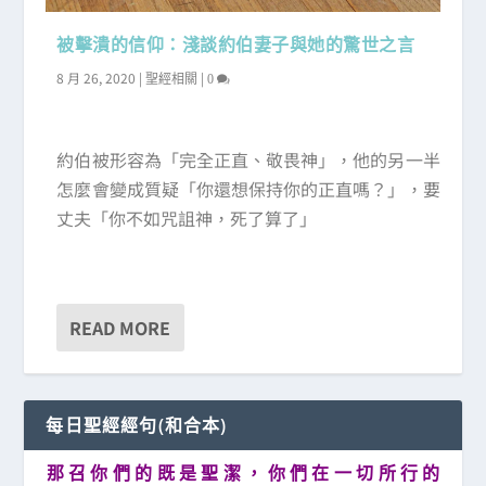
被擊潰的信仰：淺談約伯妻子與她的驚世之言
8 月 26, 2020
|
|
聖經相關
0
約伯被形容為「完全正直、敬畏神」，他的另一半
怎麼會變成質疑「你還想保持你的正直嗎？」，要
丈夫「你不如咒詛神，死了算了」
READ MORE
每日聖經經句(和合本)
那 召 你 們 的 既 是 聖 潔 ， 你 們 在 一 切 所 行 的