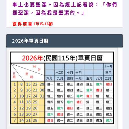
事 上 也 要 聖 潔 。 因 為 經 上 記 著 說 ： 「 你 們
要 聖 潔 ， 因 為 我 是 聖 潔 的 。 」
彼 得 前 書 1章15-16節
2026年單頁日曆