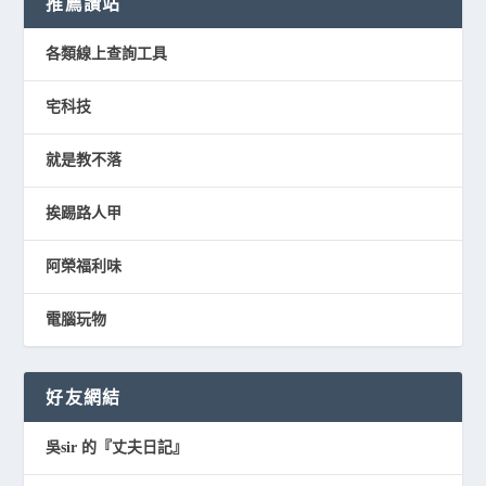
推薦讚站
各類線上查詢工具
宅科技
就是教不落
挨踢路人甲
阿榮福利味
電腦玩物
好友網結
吳sir 的『丈夫日記』