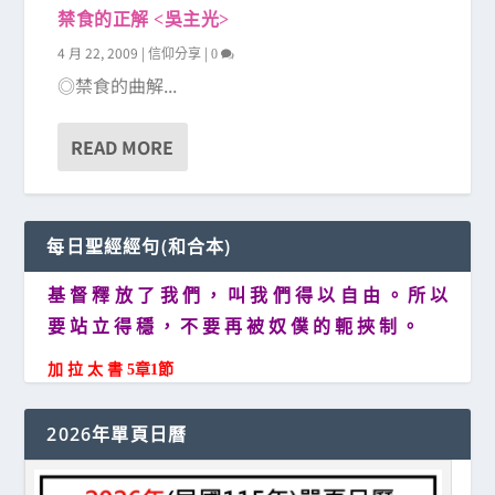
禁食的正解 <吳主光>
4 月 22, 2009
|
|
信仰分享
0
◎禁食的曲解...
READ MORE
每日聖經經句(和合本)
基 督 釋 放 了 我 們 ， 叫 我 們 得 以 自 由 。 所 以
要 站 立 得 穩 ， 不 要 再 被 奴 僕 的 軛 挾 制 。
加 拉 太 書 5章1節
2026年單頁日曆