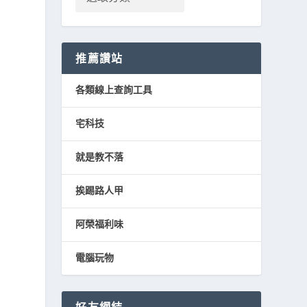
推薦讚站
各類線上查詢工具
宅科技
就是教不落
挨踢路人甲
阿榮福利味
電腦玩物