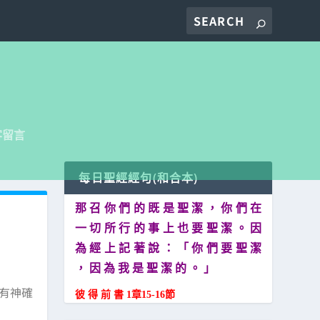
客留言
每日聖經經句(和合本)
那 召 你 們 的 既 是 聖 潔 ， 你 們 在
一 切 所 行 的 事 上 也 要 聖 潔 。 因
為 經 上 記 著 說 ： 「 你 們 要 聖 潔
， 因 為 我 是 聖 潔 的 。 」
有神確
彼 得 前 書 1章15-16節