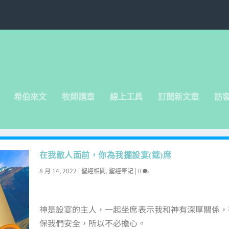
希伯來文
牧師講章
線上工具
訂閱新文章
訪
在我敵人面前，你為我擺設宴(筵)席
8 月 14, 2022
|
,
|
聖經相關
聖經筆記
0
神是設宴的主人，一起坐席表示我和神有深厚關係，
保我們安全，所以不必擔心。