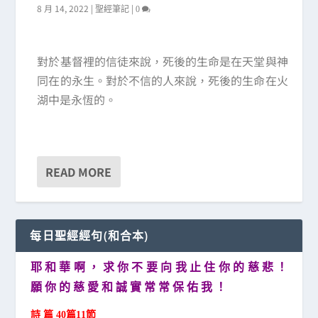
8 月 14, 2022
|
|
聖經筆記
0
對於基督裡的信徒來說，死後的生命是在天堂與神
同在的永生。對於不信的人來說，死後的生命在火
湖中是永恆的。
READ MORE
每日聖經經句(和合本)
耶 和 華 啊 ， 求 你 不 要 向 我 止 住 你 的 慈 悲 ！
願 你 的 慈 愛 和 誠 實 常 常 保 佑 我 ！
詩 篇 40篇11節