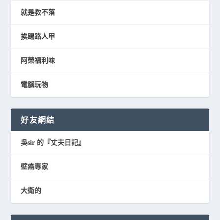
就是教不落
挨踢路人甲
阿榮福利味
電腦玩物
好友網結
吳sir 的『丈夫日記』
壁癌專家
大衛的