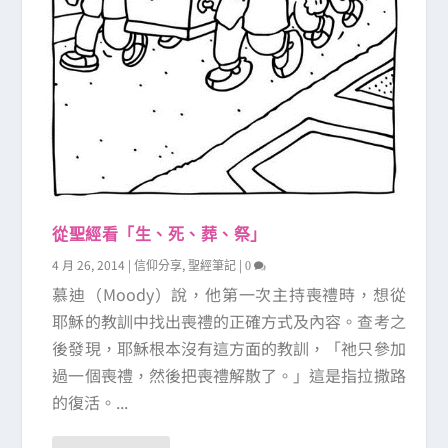
從聖經看「生、死、葬、祭」
4 月 26, 2014
|
,
|
信仰分享
聖經筆記
0
慕迪（Moody）說，他第一次主持喪禮時，想從
耶穌的教訓中找出喪禮的正確方式及內容。查考之
後發現，耶穌根本沒有這方面的教訓，「祂只參加
過一個喪禮，然後把喪禮解散了。」這是指拉撒路
的復活。...