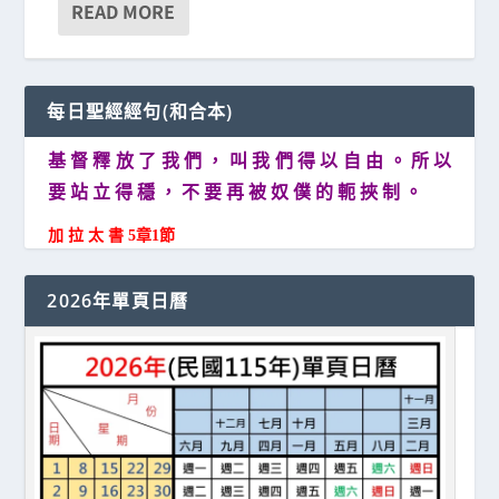
READ MORE
每日聖經經句(和合本)
基 督 釋 放 了 我 們 ， 叫 我 們 得 以 自 由 。 所 以
要 站 立 得 穩 ， 不 要 再 被 奴 僕 的 軛 挾 制 。
加 拉 太 書 5章1節
2026年單頁日曆