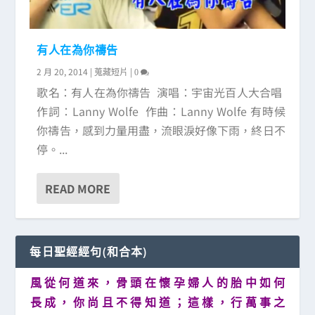
有人在為你禱告
2 月 20, 2014
|
|
蒐藏短片
0
歌名：有人在為你禱告 演唱：宇宙光百人大合唱
作詞：Lanny Wolfe 作曲：Lanny Wolfe 有時候
你禱告，感到力量用盡，流眼淚好像下雨，終日不
停。...
READ MORE
每日聖經經句(和合本)
風 從 何 道 來 ， 骨 頭 在 懷 孕 婦 人 的 胎 中 如 何
長 成 ， 你 尚 且 不 得 知 道 ； 這 樣 ， 行 萬 事 之