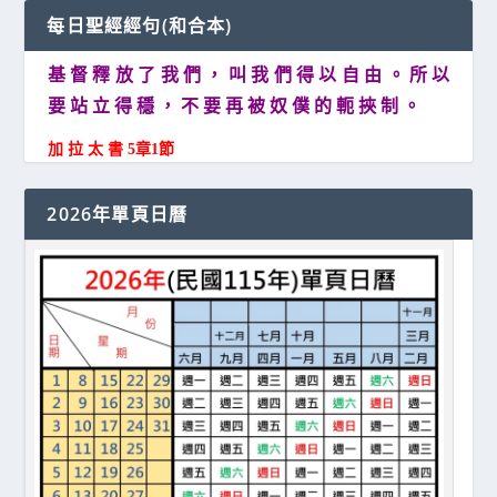
每日聖經經句(和合本)
基 督 釋 放 了 我 們 ， 叫 我 們 得 以 自 由 。 所 以
要 站 立 得 穩 ， 不 要 再 被 奴 僕 的 軛 挾 制 。
加 拉 太 書 5章1節
2026年單頁日曆