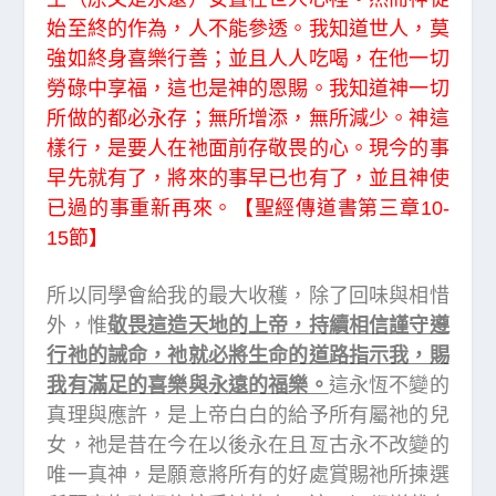
始至終的作為，人不能參透。我知道世人，莫
強如終身喜樂行善；並且人人吃喝，在他一切
勞碌中享福，這也是神的恩賜。我知道神一切
所做的都必永存；無所增添，無所減少。神這
樣行，是要人在祂面前存敬畏的心。現今的事
早先就有了，將來的事早已也有了，並且神使
已過的事重新再來。【聖經傳道書第三章10-
15節】
所以同學會給我的最大收穫，除了回味與相惜
外，惟
敬畏這造天地的上帝，持續相信謹守遵
行祂的誡命，祂就必將生命的道路指示我，賜
我有滿足的喜樂與永遠的福樂。
這永恆不變的
真理與應許，是上帝白白的給予所有屬祂的兒
女，祂是昔在今在以後永在且亙古永不改變的
唯一真神，是願意將所有的好處賞賜祂所揀選