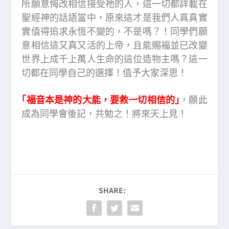
所願意悔改相信接受祂的人，這一切都詳載在
聖經神的話語當中，原來這才是我們人真真實
實值得追求永恆不變的，不是嗎？！同學們願
意相信這又真又活的上帝，且能賜福並已改變
世界上成千上萬人生命的這位造物主嗎？這一
切都在同學自己的選擇！值予大家深思！
｢福音本是神的大能，要救一切相信的｣
，願此
成為同學會後記，共勉之！將來天上見！
SHARE: