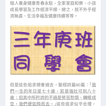
個人養身健康青春永駐、全家家庭和樂、小孩
成長學習及工作經濟平順，總之，就不外乎經
濟無虞、生活幸福及健康持續等等。
但是這些追求總會過去，聖經詩篇90篇：｢
我
們一生的年日是七十歲，若是強壯可到八十
歲；但其中所矜誇的不過是勞苦愁煩，轉眼成
空，我們便如飛而去。
｣這些追求似乎合理，