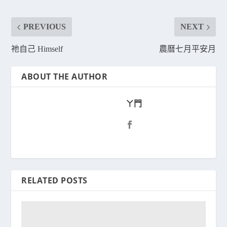
PREVIOUS
NEXT
祂自己 Himself
農曆七月平安月
ABOUT THE AUTHOR
ㄚ門
RELATED POSTS