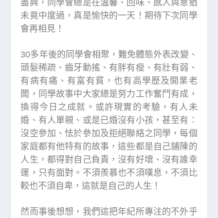
盡興，同學會總是在溫馨、回味、感人與意猶
未竟中度過，真是愉快的一天！期待下次同學
會再相見！
30多年後的同學會相聚，難免體態外表改變、
頭髮稀疏、齒牙動搖、有胖有瘦、有壯有弱、
有病有痛、有富有貧，也有高學歷及開業老
闆，同學故事中大家總是努力工作奮鬥有成，
換得今日之成就。或許現實的考驗，有人未
婚、有人單親、或是已婚沒有小孩，甚至有：
沒空參加、怯於參加及拒絕聯絡之同學，每個
家庭都有他特有的故事，這些都是自己鋪陳的
人生，都得對自己負責，沒有好壞、沒有誰幸
運，只有面對。不須羨慕也不須嘆息，不須比
較也不須自卑，這就是自己的人生！
然而事後想想，我們這把年紀所專注的不外乎