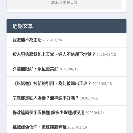
2026年單頁日曆
近期文章
2026/07/26
我怎能不為主活
2026/07/18
殺人犯信耶穌能上天堂，好人不信卻下地獄？
2026/06/19
夕陽無限好，永恆更美好
2026/05/18
《以諾書》被新約引用，為何被踢出正典？
2026/04/26
宗教都是勸人為善？無神論不好嗎？
2026/04/14
悔改這兩個字沒搞懂 讀多少聖經都沒用
2026/03/16
挑戰虛偽信仰、徹底降服老我