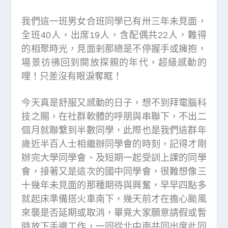
我們這一班男女合班同學已有卅三年未見面，
全班40人，出席19人，含配偶共22人，難得
的相聚時光，見面剎那總是不停握手或擁抱，
場景彷彿回到開放探親的年代，超級感動的
哩！只差沒有眼淚奪眶！
今天真是舒服又感動的日子，想不到拜電腦科
技之賜，在社群軟體的呼朋與串聯下，不出二
個月就聯繫到半數同學，此際也是我們這群年
歲近半百人士相繼辦同學會的時刻，記得才剛
辦完大學同學會、及短期一起受訓上課的同學
會，接著又是這次的國中同學會，很難想像三
十幾年未見面的那種期待與興奮，早早四點多
就起床準備搭火車南下，幾天前才在擔心颱風
來襲是否延期或取消，畢竟大家願意請假或暫
時放下手邊工作，一同從北中南共同出席此同