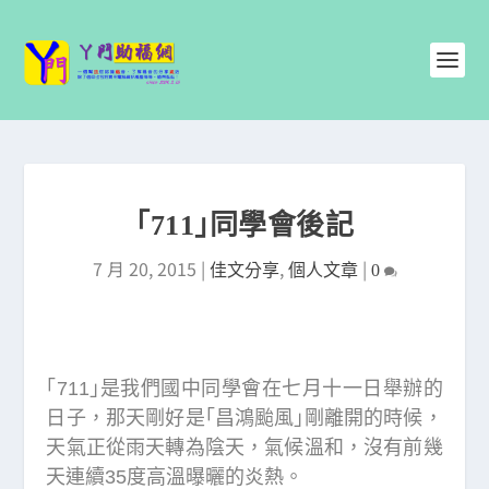
｢711｣同學會後記
7 月 20, 2015
|
,
|
佳文分享
個人文章
0
｢711｣是我們國中同學會在七月十一日舉辦的
日子，那天剛好是｢昌鴻颱風｣剛離開的時候，
天氣正從雨天轉為陰天，氣候溫和，沒有前幾
天連續35度高溫曝曬的炎熱。