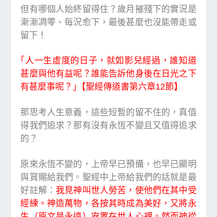
但有哪個人始終留得住？歲月摧殘下的實況是
漸漸凋零、每況愈下，最後甚麼也沒能帶走或
留下！
｢人一生虛度的日子，就如影兒經過，誰知道
甚麼與他有益呢？誰能告訴他身後在日光之下
有甚麼事呢？｣【聖經傳道書第六章12節】
那思考人生意義，這些短暫的留不住的，真值
得我們追求？那有沒有永恆不變且又值得追求
的？
原來永恆不變的，上帝早已預備，也早已顯明
與賞賜給我們。聖經中上帝給我們的話就是最
好註解：
我見神叫世人勞苦，使他們在其中受
經練。神造萬物，各按其時成為美好，又將永
生（原文是永遠）安置在世人心裡。然而神從