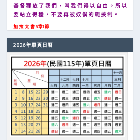
基 督 釋 放 了 我 們 ， 叫 我 們 得 以 自 由 。 所 以
要 站 立 得 穩 ， 不 要 再 被 奴 僕 的 軛 挾 制 。
加 拉 太 書 5章1節
2026年單頁日曆