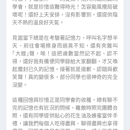
學會，就是珍惜這難得時光！怎容颱風攪局破
壞呢！還好上天安排，沒有影響到，還提供陰
天不熱的溫良好天氣。
見面當下總是在考驗著記憶力，呼叫名字想半
天、前往會場擦身而過竟不知，還有夾雜叫
｢大嫂｣聲，唉！這把歲數當然記不起、認不
得，還好我有備便同學錄給大家翻翻，才又喚
起塵封已久的記憶。接著就是道歉、認錯與歡
笑聲！真的變很多，部分同學也很神奇的完全
沒變。
這種回憶與珍惜正是同學會的收穫，總有聊不
完的記憶也有近況的問候，離散時照完團體合
照，還有同學提供貼心的花生油及蜂蜜當伴手
禮，讓我們每個人吃得盡興、聊得盡興也拿得