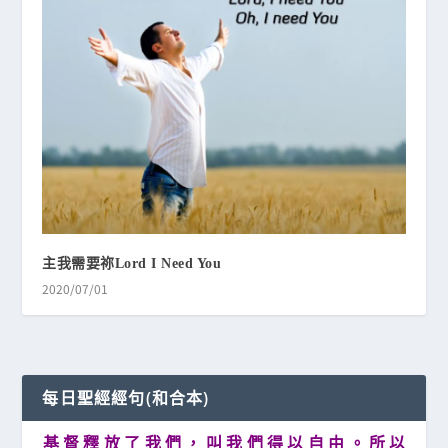
主我需要祢Lord I Need You
2020/07/01
每日聖經經句(和合本)
基 督 釋 放 了 我 們 ， 叫 我 們 得 以 自 由 。 所 以