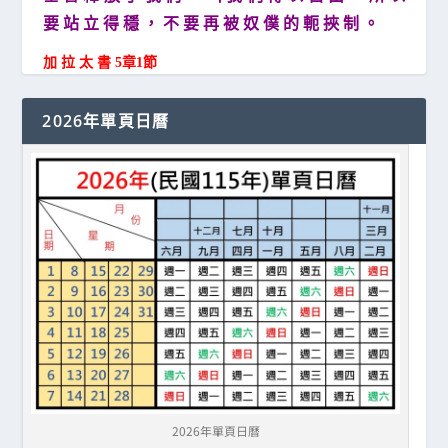
要 站 立 得 穩 ， 不 要 再 被 奴 僕 的 軛 挾 制 。
加 拉 太 書 5章1節
2026年單頁日曆
2026年單頁日曆