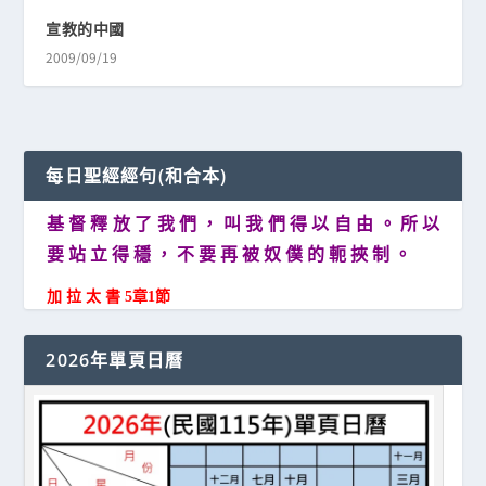
宣教的中國
2009/09/19
每日聖經經句(和合本)
基 督 釋 放 了 我 們 ， 叫 我 們 得 以 自 由 。 所 以
要 站 立 得 穩 ， 不 要 再 被 奴 僕 的 軛 挾 制 。
加 拉 太 書 5章1節
2026年單頁日曆