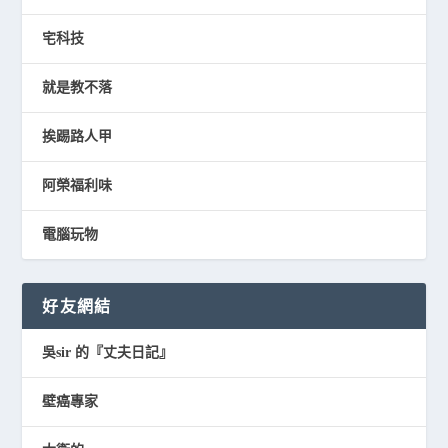
宅科技
就是教不落
挨踢路人甲
阿榮福利味
電腦玩物
好友網結
吳sir 的『丈夫日記』
壁癌專家