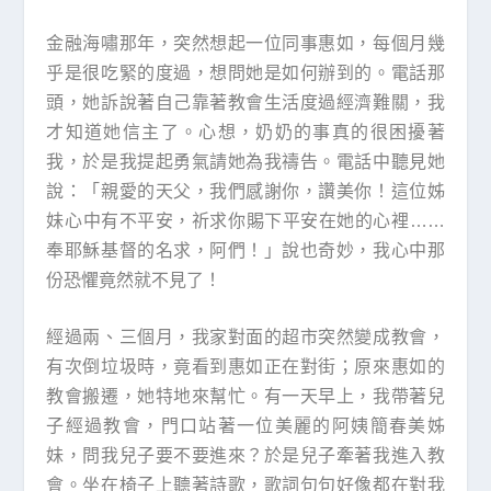
金融海嘯那年，突然想起一位同事惠如，每個月幾
乎是很吃緊的度過，想問她是如何辦到的。電話那
頭，她訴說著自己靠著教會生活度過經濟難關，我
才知道她信主了。心想，奶奶的事真的很困擾著
我，於是我提起勇氣請她為我禱告。電話中聽見她
說：「親愛的天父，我們感謝你，讚美你！這位姊
妹心中有不平安，祈求你賜下平安在她的心裡……
奉耶穌基督的名求，阿們！」說也奇妙，我心中那
份恐懼竟然就不見了！
經過兩、三個月，我家對面的超市突然變成教會，
有次倒垃圾時，竟看到惠如正在對街；原來惠如的
教會搬遷，她特地來幫忙。有一天早上，我帶著兒
子經過教會，門口站著一位美麗的阿姨簡春美姊
妹，問我兒子要不要進來？於是兒子牽著我進入教
會。坐在椅子上聽著詩歌，歌詞句句好像都在對我