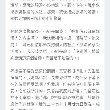
說話，讓我的眼淚不停地流下。到了下午，我拿水
果去請教會的人吃；那天，我便接受惠如的邀請，
開始參加週三晚上的小組聚會。
經過幾次聚會後，小組長問我：「妳相信耶穌是妳
個人的救主嗎？」我說我相信。過一段時間，他又
問：「妳已相信耶穌是妳個人的救主，那妳願意受
洗嗎？」我吱吱唔唔，小組長說：「沒關係，希望
妳更清楚這個信仰，而且是不勉強的。」
考慮要不要受洗這段期間，其實我很掙扎，先生是
拜拜的，我媽媽也說，長輩都還在，為什麼不等不
在的時候再受洗呢？但我想，唯有這位神能賜下平
安，之前我所拜的，只會讓我感到恐懼；而且這位
神不用拿香，隨時都可跟祂訴說心裡的事。於是經
過信仰造就後，我於二○○九年十月廿九日受洗，成