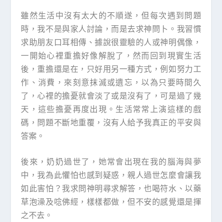
雖然生活中沒有太大的不順遂，但每次遇到問題
時，我不是與家人討論，而是去求神問卜。我習慣
求助朋友口耳相傳、據說很靈驗的人或神明偶像，
一開始心裡重擔好像解脫了，然而回到現實生活
後，重擔還是在，只好用另一種方式，例如努力工
作、消費，來刻意抹滅或遺忘，以為只要時間久
了，心裡的擔憂就會淡了或是沒有了，可是過了幾
天，這些擔憂再度出現。生活常常上演這樣的戲
碼，問題不斷地重覆，沒有人給予我真正的平安與
答案。
後來，奶奶過世了，她常會出現在我的腦海與夢
中，我為此懼怕也感到疑惑，親人過世怎麼會讓我
如此害怕？我求問神明尋求解答，也喝符水、以藥
草泡澡及唸佛經，樣樣都做，但不安的感覺還是揮
之不去。