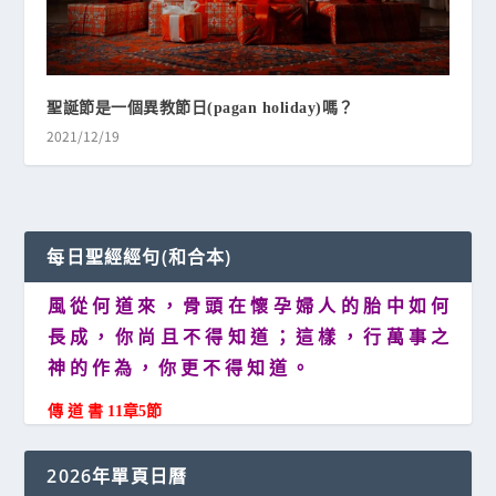
聖誕節是一個異教節日(pagan holiday)嗎？
2021/12/19
每日聖經經句(和合本)
風 從 何 道 來 ， 骨 頭 在 懷 孕 婦 人 的 胎 中 如 何
長 成 ， 你 尚 且 不 得 知 道 ； 這 樣 ， 行 萬 事 之
神 的 作 為 ， 你 更 不 得 知 道 。
傳 道 書 11章5節
2026年單頁日曆