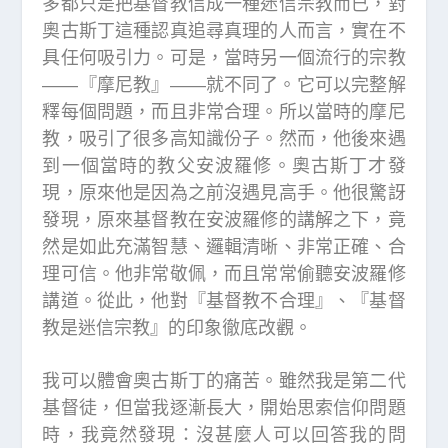
多都只是把基督教信成一種迷信宗教而已，對
奧古斯丁這種認真追尋真理的人而言，實在不
具任何吸引力。可是，當時另一個流行的宗教
——『摩尼教』——就不同了。它可以完整解
釋每個問題，而且非常合理。所以當時的摩尼
教，吸引了很多高知識份子。
然而，他後來遇
到一個當時的教父安波羅修。奧古斯丁才發
現，原來他是因為之前沒遇見高手。他很驚訝
發現，原來基督教在安波羅修的講解之下，竟
然是如此充滿智慧、邏輯清晰、非常正確、合
理可信。他非常敬佩，而且常常偷聽安波羅修
講道。從此，他對『基督教不合理』、『基督
教是迷信宗教』的印象徹底改觀。
我可以體會奧古斯丁的痛苦。雖然我是第二代
基督徒，但當我逐漸長大，開始思索信仰問題
時，我竟然發現：沒甚麼人可以回答我的問