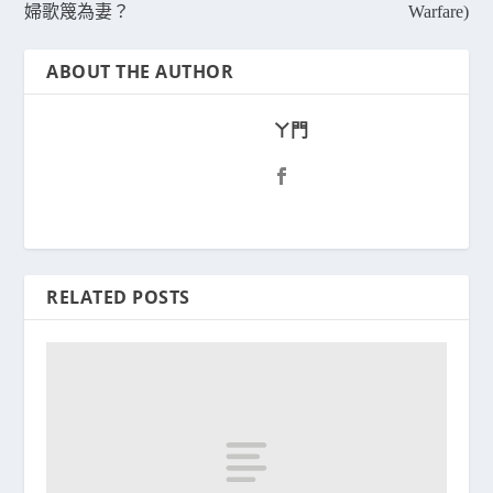
婦歌篾為妻？
Warfare)
ABOUT THE AUTHOR
ㄚ門
RELATED POSTS