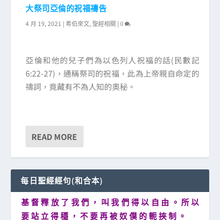
大祭司亞倫的祝福禱告
4 月 19, 2021
|
,
|
希伯來文
聖經相關
0
亞倫和他的兒子們為以色列人祝福的話(民數記
6:22-27)，通稱祭司的祝福，此為上帝親自命定的
禱詞，竟藏有不為人知的奧秘。
READ MORE
每日聖經經句(和合本)
基 督 釋 放 了 我 們 ， 叫 我 們 得 以 自 由 。 所 以
要 站 立 得 穩 ， 不 要 再 被 奴 僕 的 軛 挾 制 。