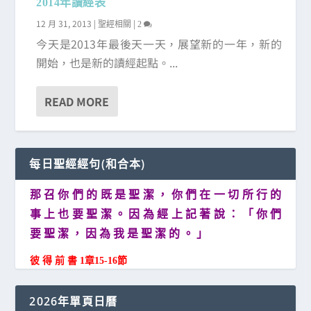
2014年讀經表
12 月 31, 2013
|
|
聖經相關
2
今天是2013年最後天一天，展望新的一年，新的
開始，也是新的讀經起點。...
READ MORE
每日聖經經句(和合本)
那 召 你 們 的 既 是 聖 潔 ， 你 們 在 一 切 所 行 的
事 上 也 要 聖 潔 。 因 為 經 上 記 著 說 ： 「 你 們
要 聖 潔 ， 因 為 我 是 聖 潔 的 。 」
彼 得 前 書 1章15-16節
2026年單頁日曆