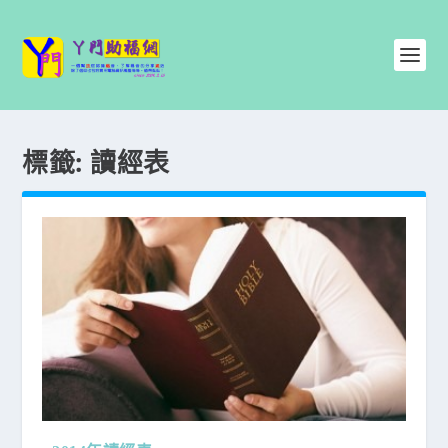
標籤:
讀經表