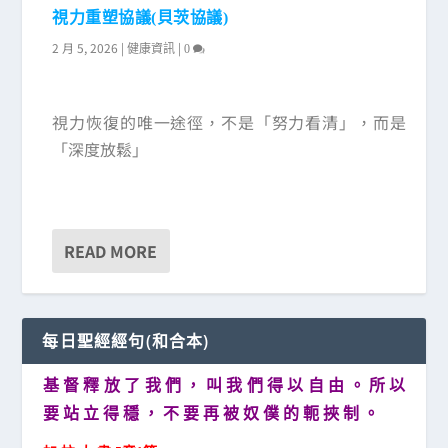
視力重塑協議(貝茨協議)
2 月 5, 2026
|
|
健康資訊
0
視力恢復的唯一途徑，不是「努力看清」，而是
「深度放鬆」
READ MORE
每日聖經經句(和合本)
基 督 釋 放 了 我 們 ， 叫 我 們 得 以 自 由 。 所 以
要 站 立 得 穩 ， 不 要 再 被 奴 僕 的 軛 挾 制 。