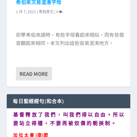
希伯來文易混淆字母
1 月 7, 2021
|
|
希伯來文
0
初學希伯來語時，有些字母看起來相似，而有些發
音聽起來相同。本文列出這些容易混淆地方。
READ MORE
每日聖經經句(和合本)
基 督 釋 放 了 我 們 ， 叫 我 們 得 以 自 由 。 所 以
要 站 立 得 穩 ， 不 要 再 被 奴 僕 的 軛 挾 制 。
加 拉 太 書 5章1節