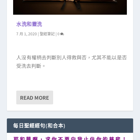
水洗和靈洗
7 月 1, 2020
|
|
聖經筆記
0
人沒有權柄去判斷別人得救與否，尤其不能以是否
受洗去判斷。
READ MORE
每日聖經經句(和合本)
耶 和 華 啊 ， 求 你 不 要 向 我 止 住 你 的 慈 悲 ！