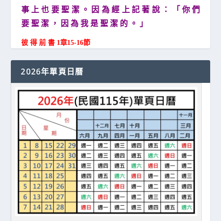
事 上 也 要 聖 潔 。 因 為 經 上 記 著 說 ： 「 你 們
要 聖 潔 ， 因 為 我 是 聖 潔 的 。 」
彼 得 前 書 1章15-16節
2026年單頁日曆