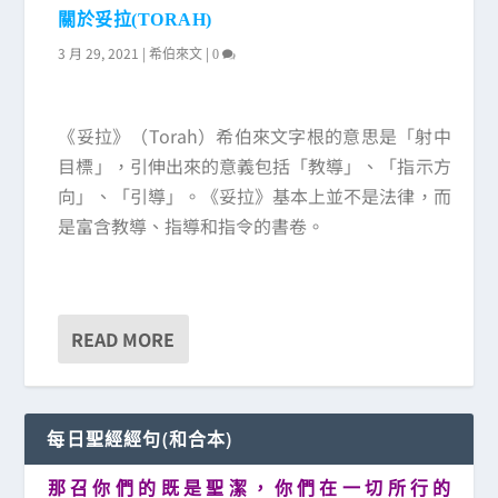
關於妥拉(TORAH)
3 月 29, 2021
|
|
希伯來文
0
《妥拉》（Torah）希伯來文字根的意思是「射中
目標」，引伸出來的意義包括「教導」、「指示方
向」、「引導」。《妥拉》基本上並不是法律，而
是富含教導、指導和指令的書卷。
READ MORE
每日聖經經句(和合本)
那 召 你 們 的 既 是 聖 潔 ， 你 們 在 一 切 所 行 的