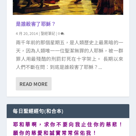
是誰殺害了耶穌？
4 月 20, 2014
|
|
聖經筆記
0
兩千年前的那個星期五，是人類歷史上最黑暗的一
天，因為人類唯一一位聖潔無罪的人耶穌，被一群
罪人用最殘酷的刑罰釘死在十字架上。 長期以來
人們不斷在問：到底是誰殺害了耶穌？...
READ MORE
每日聖經經句(和合本)
耶 和 華 啊 ， 求 你 不 要 向 我 止 住 你 的 慈 悲 ！
願 你 的 慈 愛 和 誠 實 常 常 保 佑 我 ！