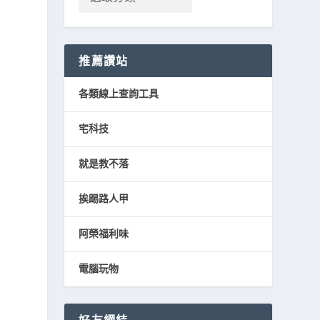
推薦讚站
各類線上查詢工具
宅科技
就是教不落
挨踢路人甲
阿榮福利味
電腦玩物