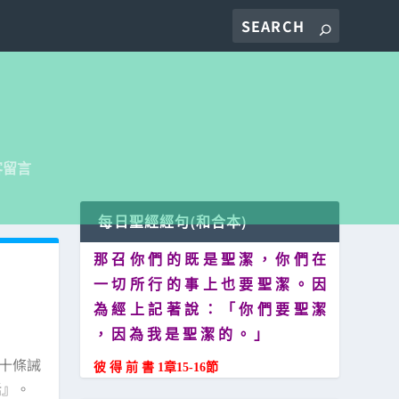
客留言
每日聖經經句(和合本)
那 召 你 們 的 既 是 聖 潔 ， 你 們 在
一 切 所 行 的 事 上 也 要 聖 潔 。 因
為 經 上 記 著 說 ： 「 你 們 要 聖 潔
， 因 為 我 是 聖 潔 的 。 」
(十條誡
彼 得 前 書 1章15-16節
話』。