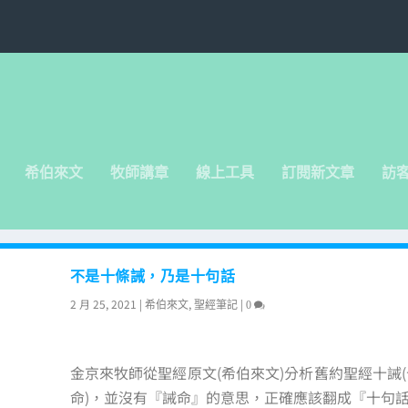
希伯來文
牧師講章
線上工具
訂閱新文章
訪
不是十條誡，乃是十句話
2 月 25, 2021
|
,
|
希伯來文
聖經筆記
0
金京來牧師從聖經原文(希伯來文)分析舊約聖經十誡
命)，並沒有『誡命』的意思，正確應該翻成『十句