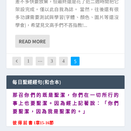
差不多快要放棄，但最終還是花了近二週時間把它
架設完成。僅以此自我為誌。 當然，往後還有很
多功課需要測試與學習(字體、顏色、圖片等還沒
學會)，希望見文高手們不吝指教!...
READ MORE
…
5
1
3
4
每日聖經經句(和合本)
那 召 你 們 的 既 是 聖 潔 ， 你 們 在 一 切 所 行 的
事 上 也 要 聖 潔 。 因 為 經 上 記 著 說 ： 「 你 們
要 聖 潔 ， 因 為 我 是 聖 潔 的 。 」
彼 得 前 書 1章15-16節