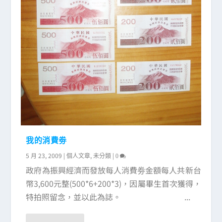
我的消費劵
5 月 23, 2009
|
,
|
個人文章
未分類
0
政府為振興經濟而發放每人消費劵金額每人共新台
幣3,600元整(500*6+200*3)，因屬畢生首次獲得，
特拍照留念，並以此為誌。 ...