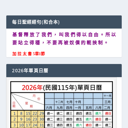
每日聖經經句(和合本)
基 督 釋 放 了 我 們 ， 叫 我 們 得 以 自 由 。 所 以
要 站 立 得 穩 ， 不 要 再 被 奴 僕 的 軛 挾 制 。
加 拉 太 書 5章1節
2026年單頁日曆