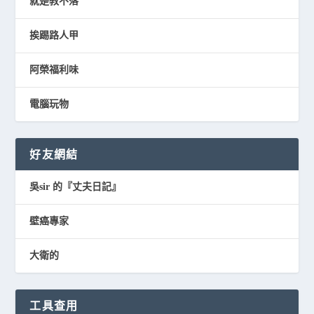
就是教不落
挨踢路人甲
阿榮福利味
電腦玩物
好友網結
吳sir 的『丈夫日記』
壁癌專家
大衛的
工具查用