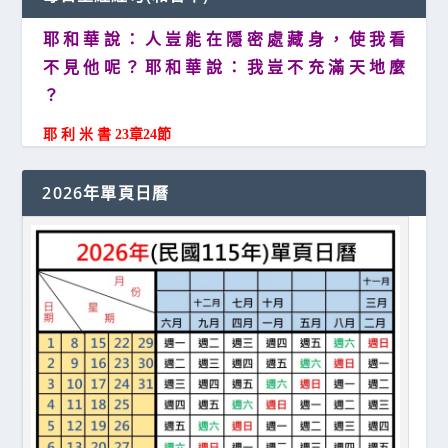
耶 和 華 說 ： 人 豈 能 在 隱 密 處 藏 身 ， 使 我 看
不 見 他 呢 ？ 耶 和 華 說 ： 我 豈 不 充 滿 天 地 麼
？
耶 利 米 書 23章24節
2026年單頁日曆