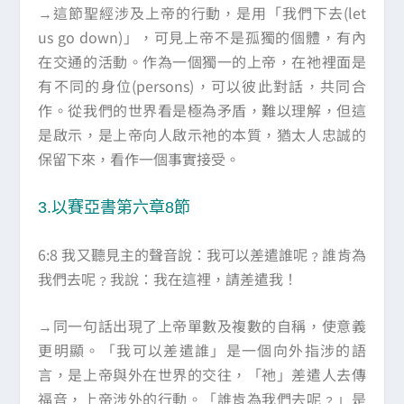
→這節聖經涉及上帝的行動，是用「我們下去(let
us go down)」，可見上帝不是孤獨的個體，有內
在交通的活動。作為一個獨一的上帝，在祂裡面是
有不同的身位(persons)，可以彼此對話，共同合
作。從我們的世界看是極為矛盾，難以理解，但這
是啟示，是上帝向人啟示祂的本質，猶太人忠誠的
保留下來，看作一個事實接受。
3.以賽亞書第六章8節
6:8 我又聽見主的聲音說：我可以差遣誰呢﹖誰肯為
我們去呢﹖我說：我在這裡，請差遣我！
→同一句話出現了上帝單數及複數的自稱，使意義
更明顯。「我可以差遣誰」是一個向外指涉的語
言，是上帝與外在世界的交往，「祂」差遣人去傳
福音，上帝涉外的行動。「誰肯為我們去呢﹖」是