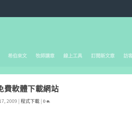
希伯來文
牧師講章
線上工具
訂閱新文章
訪
免費軟體下載網站
17, 2009
|
|
程式下載
0