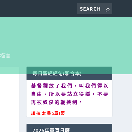
客留言
每日聖經經句(和合本)
基 督 釋 放 了 我 們 ， 叫 我 們 得 以
自 由 。 所 以 要 站 立 得 穩 ， 不 要
再 被 奴 僕 的 軛 挾 制 。
加 拉 太 書 5章1節
2026年單頁日曆