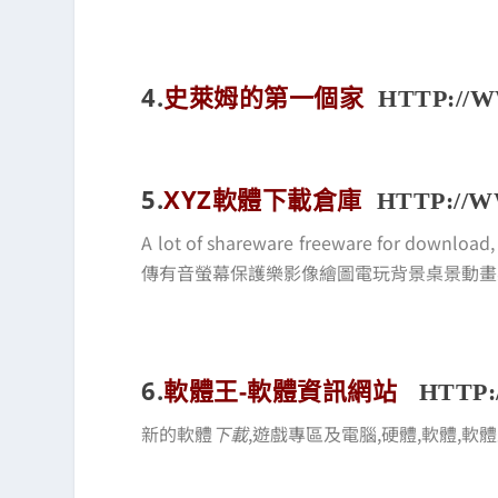
4.
史萊姆的第一個家
HTTP://
5.
XYZ軟體下載倉庫
HTTP://
A lot of shareware freeware for d
傳有音螢幕保護樂影像繪圖電玩背景桌景動
6.
軟體王-軟體資訊網
站
HTTP
新的軟體
下載
,遊戲專區及電腦,硬體,軟體,軟